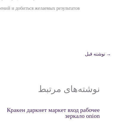
ний и добиться желаемых результатов.
→
نوشته قبل
نوشته‌های مرتبط
Кракен даркнет маркет вход рабочее
зеркало onion