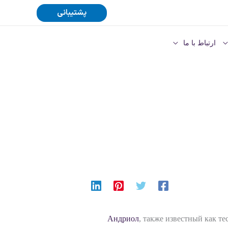
پشتیبانی
ارتباط با ما
Андриол
, также известный как т