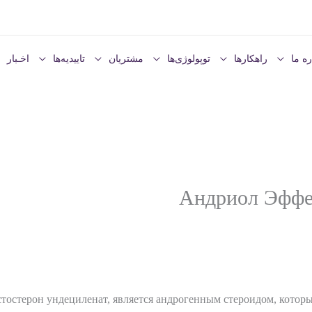
ره ما
راهکارها
توپولوژی‌ها
مشتریان
تاییدیه‌ها
اخـبار
Андриол Эффе
естостерон ундециленат, является андрогенным стероидом, котор