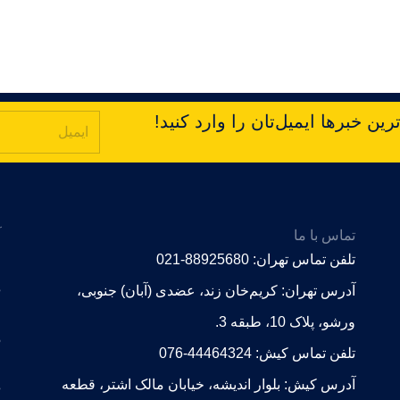
ین خبرها ایمیل‌تان را وارد کنید!
تماس با ما
آ
,
تلفن تماس تهران: 88925680-021
.
آدرس تهران: کریم‌خان زند، عضدی (آبان) جنوبی،
ورشو، پلاک 10، طبقه 3.
6
تلفن تماس کیش: 44464324-076
آدرس کیش: بلوار اندیشه، خیابان مالک اشتر، قطعه
e