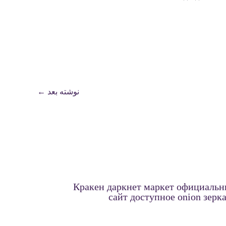
نوشته بعد
←
Кракен даркнет маркет официаль
сайт доступное onion зерк