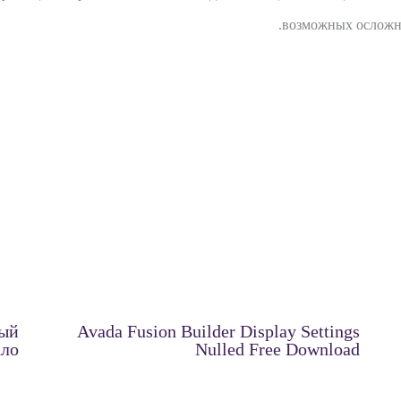
возможных осложне
ный
Avada Fusion Builder Display Settings
ало
Nulled Free Download