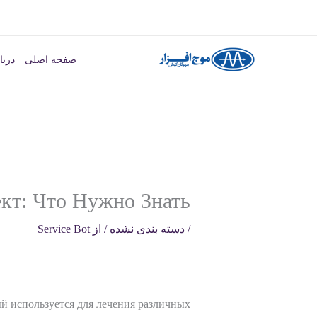
رش
ه
صفحه اصلی
دربا
حتوا
кт: Что Нужно Знать
/
دسته بندی نشده
/ از
Service Bot
ый используется для лечения различных