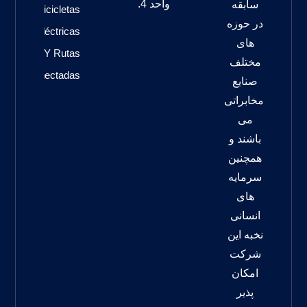
واحد 4.
سابقه
Bicicletas
در حوزه
Eléctricas
های
Y Rutas
مختلف
Conectadas
صنایع
مخابراتی
می
باشند و
همچنین
سرمایه
های
انسانی
نخبه این
شرکت
امکان
پذیر