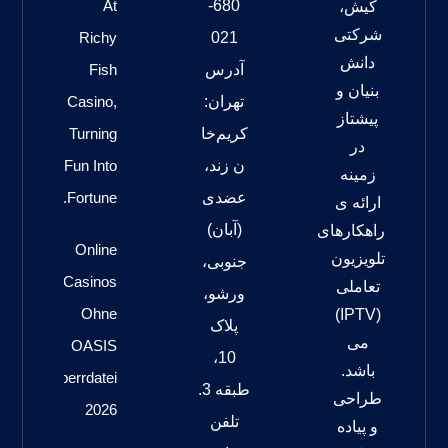
At
680-
کیش،
شرکتی
Richy
021
دانش
آدرس
Fish
بنیان و
تهران:
Casino,
پیشتاز
کریم‌خا
Turning
در
ن زند،
Fun Into
زمینه
عضدی
Fortune.
ارائه ی
(آبان)
راهکارهای
Online
تلویزیون
جنوبی،
Casinos
تعاملی
ورشو،
Ohne
(IPTV)
پلاک
می
OASIS
10،
باشد.
Sperrdatei
طبقه 3.
طراحی
2026
تلفن
و پیاده