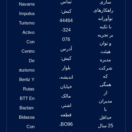
تماس
سازی
Navarra
راهکارهای
کیش:
Impulsa
نوآورانه
44464
Turismo
با تکیه
324-
Activo
بر تجربه
076
Con
و توان
آدرس
Centro
هیئت
کیش:
مدیره
De
بلوار
شرکت
Cicloturismo
که
اندیشه،
Bertiz Y
همگی
خیابان
Rutas
از
مالک
BTT En
مدیران
اشتر،
Baztan-
با
قطعه
Bidasoa
حداقل
BO96،
25 سال
Con