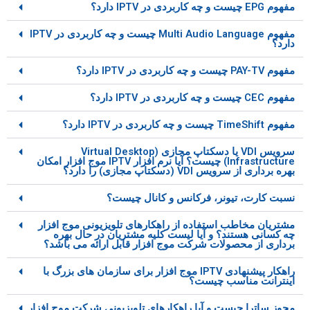
مفهوم EPG چیست و چه کاربردی در IPTV دارد؟
مفهوم Multi Audio Language چیست و چه کاربردی در IPTV
دارد؟
مفهوم PAY-TV چیست و چه کاربردی در IPTV دارد؟
مفهوم CEC چیست و چه کاربردی در IPTV دارد؟
مفهوم TimeShift چیست و چه کاربردی در IPTV دارد؟
سرویس VDI یا دسکتاپ مجازی (Virtual Desktop
Infrastructure) چیست؟ آیا نرم افزار IPTV موج افزار امکان
بهره برداری از سرویس VDI (دسکتاپ مجازی) را دارد؟
نسبت کارت، تیونر، فرکانس و کانال چیست؟
مشتریان مخاطب استفاده از راهکارهای تلویزیونی موج افزار
چه کسانی هستند؟ و آیا لیست کلیه مشتریان در حال بهره
برداری از محصولات شرکت موج افزار قابل ارائه می باشد؟
راهکار پیشنهادی IPTV موج افزار برای سازمان های بزرگ با
اینترانت مناسب چیست؟
مجوز ساترا چیست و آیا راهکارهای تلویزیونی شرکت موج افزار