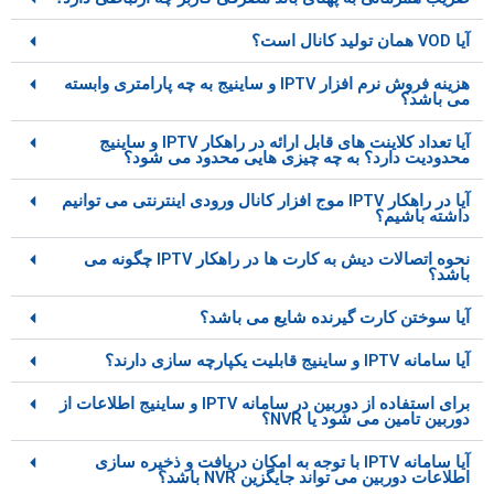
آیا VOD همان تولید کانال است؟
هزینه فروش نرم افزار IPTV و ساینیج به چه پارامتری وابسته
می باشد؟
آیا تعداد کلاینت های قابل ارائه در راهکار IPTV و ساینیج
محدودیت دارد؟ به چه چیزی هایی محدود می شود؟
آیا در راهکار IPTV موج افزار کانال ورودی اینترنتی می توانیم
داشته باشیم؟
نحوه اتصالات دیش به کارت ها در راهکار IPTV چگونه می
باشد؟
آیا سوختن کارت گیرنده شایع می باشد؟
آیا سامانه IPTV و ساینیج قابلیت یکپارچه سازی دارند؟
برای استفاده از دوربین در سامانه IPTV و ساینیج اطلاعات از
دوربین تامین می شود یا NVR؟
آیا سامانه IPTV با توجه به امکان دریافت و ذخیره سازی
اطلاعات دوربین می تواند جایگزین NVR باشد؟