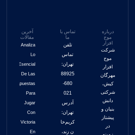
درباره
تماس با
آخرین
موج
ما
مقالات
افزار
تلفن
Analiza
شرکت
تماس
Lo
موج
تهران:
Esencial
افزار
De Las
88925
مهرگان
Apuestas
680-
کیش،
شرکتی
Para
021
دانش
آدرس
Jugar
بنیان و
تهران:
Con
پیشتاز
کریم‌خا
Victoria
در
ن زند،
En
زمینه