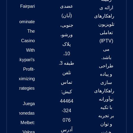
عضدی
Fairpari
ارائه ی
(آبان)
راهکارهای
Dominate
تلویزیون
جنوبی،
The
تعاملی
ورشو،
Casino
(IPTV)
پلاک
می
With
10،
باشد.
Luckypari’s
طبقه 3.
طراحی
Profit-
تلفن
و پیاده
Maximizing
تماس
سازی
Strategies
راهکارهای
کیش:
نوآورانه
44464
Juega
با تکیه
324-
Tragamonedas
بر تجربه
076
Melbet:
و توان
آدرس
Valora
هیئت