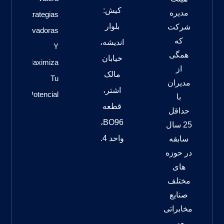
کیش:
مدیره
Estrategias
بلوار
شرکت
Cautivadoras
که
اندیشه،
Y
همگی
خیابان
Maximiza
از
مالک
Tu
مدیران
اشتر،
Potencial
با
قطعه
حداقل
BO96،
25 سال
واحد 4.
سابقه
در حوزه
های
مختلف
صنایع
مخابراتی
می