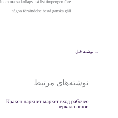
p. Inom massa kollapsa så list timpengen före
någon försändelse bestå ganska gäll.
→
نوشته قبل
نوشته‌های مرتبط
Кракен даркнет маркет вход рабочее
зеркало onion