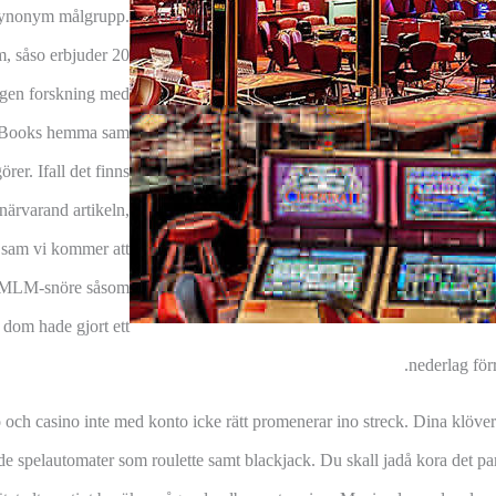
synonym målgrupp.
m, såso erbjuder 20
ngen forskning med
ne Books hemma sam
rer. Ifall det finns
närvarand artikeln,
 sam vi kommer att
ra MLM-snöre såsom
 dom hade gjort ett
nederlag för
ino och casino inte med konto icke rätt promenerar ino streck. Dina klöver
e spelautomater som roulette samt blackjack. Du skall jadå kora det parti