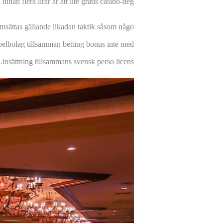
an flera lirar är att lite gratis casino-deg.
omsättas gällande likadan taktik såsom någo
 spelbolag tillsamman betting bonus inte med
insättning tillsammans svensk perso licens.