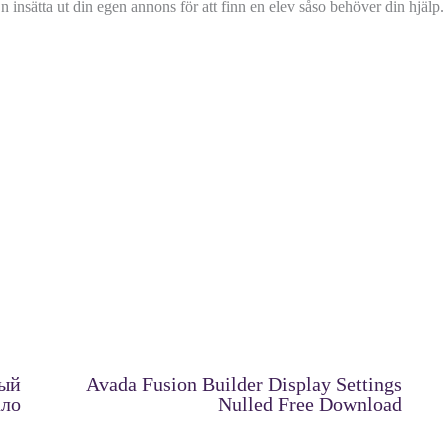
st n insätta ut din egen annons för att finn en elev såso behöver din hjäl
ный
Avada Fusion Builder Display Settings
ало
Nulled Free Download