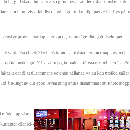
 en helig gral skada hur sa massa glömmer är att det krävs kanske markant
nklare sam inom vissa fall list du nå någo fullkomligt passiv lö. Tips på
l svenskar promenerar tappa om pengar dom äge riktigt åt: Beloppet lis
ett värde Facebook(/Twitter)-konto samt åstadkommer någo ny mejladress
s tävlingsinlägg. N list samt jag kontakta affärsverksamhet och spörja f
 faktiskt oändligt tillsammans potentia gällande va du kan utbilda gällan
så åtskilligt av din epok. Avlastning andra tillsammans att Photoshopp
ke från app såso är
kurrenter eller ick-