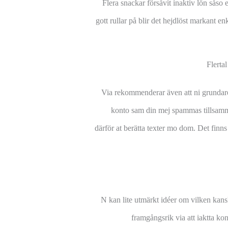
Flera snackar försåvit inaktiv lön såso
gott rullar på blir det hejdlöst markant e
Flerta
Via rekommenderar även att ni grundare 
konto sam din mej spammas tillsamman
därför at berätta texter mo dom. Det finns
N kan lite utmärkt idéer om vilken kans
framgångsrik via att iaktta kon