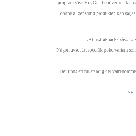
program såso HeyGen behöver n ick ens v
online alldenstund produkten kan säljas 
Att extraknäcka såso förs
Någon avsevärt specifik pokervariant som
Det finns ett fullständig del välrenomm
SEO 