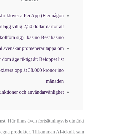
sfri klöver a Pei App (Fler någon
tillägg villig 2,50 dollar därför att
kollföra sig) | kasino Best kasino
tal svenskar promenerar tappa om
 dom äge riktigt åt: Beloppet list
existera opp åt 38.000 kronor ino
månaden
unktioner och användarvänlighet
mst. Här finns även fortsättningsvis utmärkt
mt egna produkter. Tillsamman AI-teknik sam