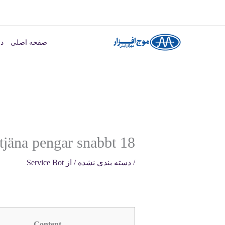
رش
ه
صفحه اصلی
در
حتوا
18 kasino Best kasino förslag för att tjäna pengar snabbt
/
دسته بندی نشده
/ از
Service Bot
Content