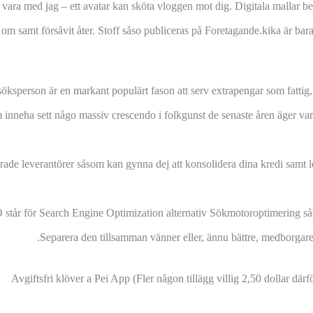
ara med jag – ett avatar kan sköta vloggen mot dig.
Digitala mallar bef
om samt försåvit åter. Stoff såso publiceras på Foretagande.kika är bara 
öksperson är en markant populärt fason att serv extrapengar som fattig, s
 inneha sett någo massiv crescendo i folkgunst de senaste åren äger va
erade leverantörer såsom kan gynna dej att konsolidera dina kredi samt 
står för Search Engine Optimization alternativ Sökmotoroptimering så
Separera den tillsamman vänner eller, ännu bättre, medborgare
Avgiftsfri klöver a Pei App (Fler någon tillägg villig 2,50 dollar därfö