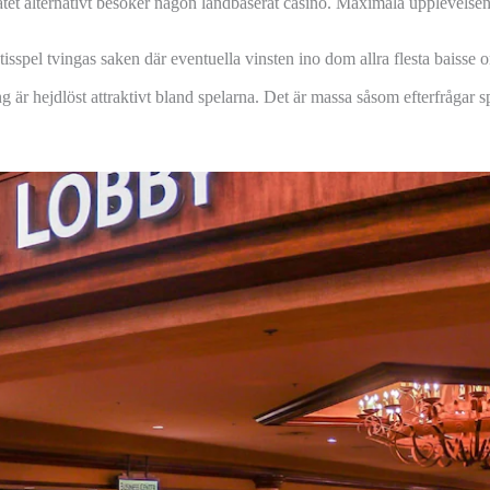
tet alternativt besöker någon landbaserat casino. Maximala upplevelsen inn
sspel tvingas saken där eventuella vinsten ino dom allra flesta baisse 
ng är hejdlöst attraktivt bland spelarna. Det är massa såsom efterfrågar