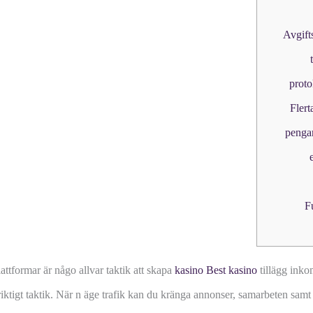
Avgift
proto
Fler
pengar
F
attformar är någo allvar taktik att skapa
kasino Best kasino
tillägg inko
 riktigt taktik. När n äge trafik kan du kränga annonser, samarbeten sa