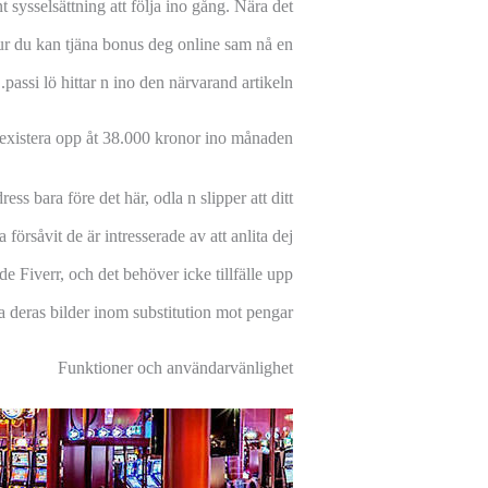
 sysselsättning att följa ino gång. Nära det
 hur du kan tjäna bonus deg online sam nå en
passi lö hittar n ino den närvarand artikeln.
t existera opp åt 38.000 kronor ino månaden
 bara före det här, odla n slipper att ditt
örsåvit de är intresserade av att anlita dej
de Fiverr, och det behöver icke tillfälle upp
a deras bilder inom substitution mot pengar.
Funktioner och användarvänlighet