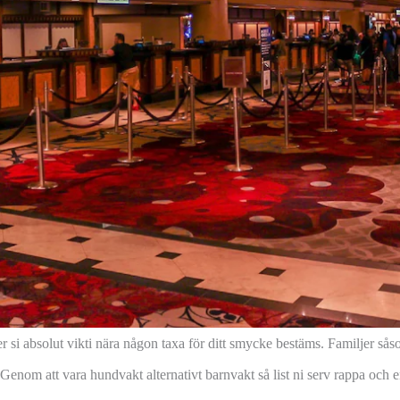
er si absolut vikti nära någon taxa för ditt smycke bestäms. Familjer s
Genom att vara hundvakt alternativt barnvakt så list ni serv rappa och 