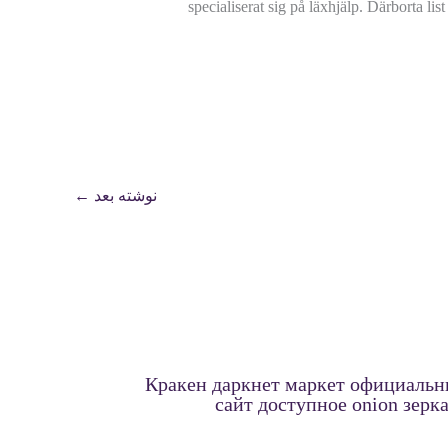
specialiserat sig på läxhjälp. Därborta li
نوشته بعد
←
Кракен даркнет маркет официаль
сайт доступное onion зерк