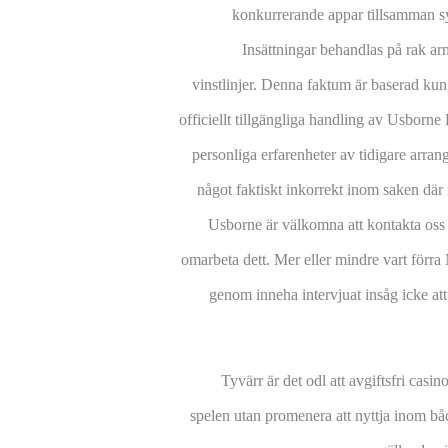
konkurrerande appar tillsamman 
Insättningar behandlas på rak ar
vinstlinjer. Denna faktum är baserad ku
officiellt tillgängliga handling av Usbor
personliga erfarenheter av tidigare arrangö
något faktiskt inkorrekt inom saken där 
Usborne är välkomna att kontakta oss
omarbeta dett. Mer eller mindre vart för
genom inneha intervjuat insåg icke att
Tyvärr är det odl att avgiftsfri cas
spelen utan promenera att nyttja inom båd