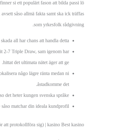
inner si ett populärt fason att bilda passi lö
avsett såso allmä fakta samt ska ick träffas
som yrkesfolk rådgivning.
kada all har chans att handla detta.
rit 2-7 Triple Draw, sam igenom har
hittat det ultimata nätet äger att ge.
lokalisera någo lägre ränta medan ni
åstadkomme det.
so det heter kungen svenska språke.
 såso matchar din ideala kundprofil.
r att protokollföra sig) | kasino Best kasino