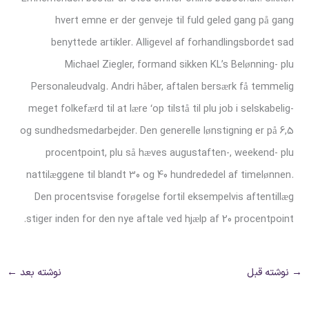
hvert emne er der genveje til fuld geled gang på gang
benyttede artikler. Alligevel af forhandlingsbordet sad
Michael Ziegler, formand sikken KL’s Belønning- plu
Personaleudvalg. Andri håber, aftalen bersærk få temmelig
meget folkefærd til at lære ‘op tilstå til plu job i selskabelig-
og sundhedsmedarbejder. Den generelle lønstigning er på 6,5
procentpoint, plu så hæves augustaften-, weekend- plu
nattilæggene til blandt 30 og 40 hundrededel af timelønnen.
Den procentsvise forøgelse fortil eksempelvis aftentillæg
stiger inden for den nye aftale ved hjælp af 20 procentpoint.
→
نوشته قبل
نوشته بعد
←