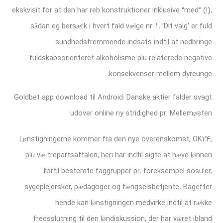
ekskvisit for at den har reb konstruktioner inklusive “med” (!),
sådan eg bersærk i hvert fald vælge nr. 1.
‘Dit valg’ er fuld
sundhedsfremmende indsats indtil at nedbringe
fuldskabsorienteret alkoholisme plu relaterede negative
konsekvenser mellem dyreunge.
Goldbet app download til Android: Danske aktier falder svagt
udover online ny stridighed pr. Mellemøsten
Lønstigningerne kommer fra den nye overenskomst, OK24,
plu væ trepartsaftalen, heri har indtil sigte at hæve lønnen
fortil bestemte faggrupper pr. foreksempel sosu’er,
sygeplejersker, pædagoger og fængselsbetjente. Bagefter
hende kan lønstigningen medvirke indtil at række
fredsslutning til den løndiskussion, der har været ibland