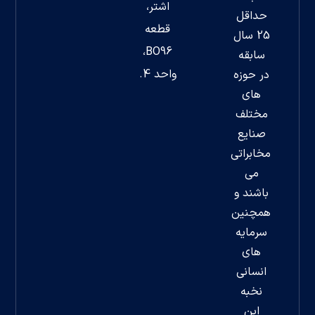
اشتر،
حداقل
قطعه
25 سال
BO96،
سابقه
واحد 4.
در حوزه
های
مختلف
صنایع
مخابراتی
می
باشند و
همچنین
سرمایه
های
انسانی
نخبه
این