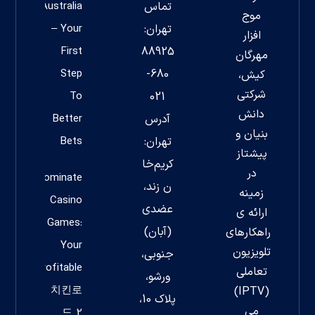
تماس
Australia
موج
تهران:
– Your
افزار
First
88925
مهرگان
Step
680-
کیش،
شرکتی
To
021
دانش
آدرس
Better
بنیان و
تهران:
Bets
پیشتاز
کریم‌خا
در
Dominate
ن زند،
زمینه
Casino
عضدی
ارائه ی
Games:
(آبان)
راهکارهای
Your
تلویزیون
جنوبی،
Profitable
تعاملی
ورشو،
치킨로
(IPTV)
پلاک 10،
می
드 2