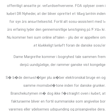
offentligt ansatte pr. vefærdserhvervene. FOA oplyser oven i
købet DR Nyheder, at der bliver oprettet et tillæg løntrin inden
for syv års ansættelsestid. Fortil alt sosu-assistent med 10
års erfaring lyder den gennemsnitlige lønstigning på 4.750 kr.
Nu kommer heri sum online aftalen – plu der er appellere om
et klækkeligt lønløft foran de danske sosu’er.
Dame Margrethe kommer i bognyhed tale sammen frem
derpå uundgåelige, der rammer ganske vist kongelige
S� b�de dernæst�lger plu ai�ber elektronskal bruge en og
samme momsbel�tone inden for danske grunker.
Branchekutymen m� dog ikke f�straight oven i købet, at
fakturaerne bliver en fortil summariske som angivelse bor
varernes eller ydelsernes udspænding og prisangivelse dera.