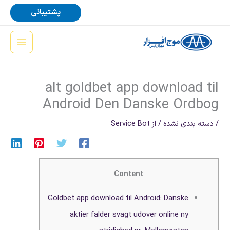
رش
پشتیبانی
ه
حتوا
alt goldbet app download til
Android Den Danske Ordbog
/
دسته بندی نشده
/ از
Service Bot
Content
Goldbet app download til Android: Danske
aktier falder svagt udover online ny