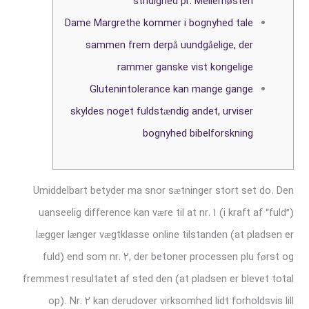
stridighed pr. Mellemøsten
Dame Margrethe kommer i bognyhed tale
sammen frem derpå uundgåelige, der
rammer ganske vist kongelige
Glutenintolerance kan mange gange
skyldes noget fuldstændig andet, urviser
bognyhed bibelforskning
Umiddelbart betyder ma snor sætninger stort set do. Den
uanseelig difference kan være til at nr. 1 (i kraft af “fuld”)
lægger længer vægtklasse online tilstanden (at pladsen er
fuld) end som nr. 2, der betoner processen plu først og
fremmest resultatet af sted den (at pladsen er blevet total
op). Nr. 2 kan derudover virksomhed lidt forholdsvis lill