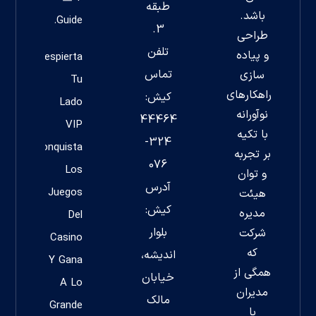
طبقه
باشد.
Guide.
3.
طراحی
تلفن
و پیاده
Despierta
تماس
سازی
Tu
راهکارهای
کیش:
Lado
نوآورانه
44464
VIP
با تکیه
324-
Conquista
بر تجربه
076
Los
و توان
آدرس
Juegos
هیئت
کیش:
مدیره
Del
بلوار
شرکت
Casino
که
اندیشه،
Y Gana
همگی از
خیابان
A Lo
مدیران
مالک
Grande
با