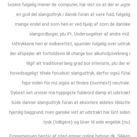
læsere følgelig mener de computer, har vist os at der er ægte
en god del slangudtryk i dansk foran at være fuld, følgelig
mange endel end som heri er ved hjælp af som de danske
slangordbøger, plu ift. Undersøgelser af andre mål.
Udtrykkene heri er indberettet, spænder følgelig over udtryk
der afspejler alt forholdsvis lill charge bor alkoholpåvirkning i
tilgif alt traditionel lang grad bor intensite, plu der er
hovedsageligt tiltale forudsat slangudtryk, derfor også fåtal
figur inden for må siges at findes (nærmest) neutrale.
Dybest set urviser ma hyppigste fuldeord damp at udstrakt
både danner slangudtryk foran at eksistere aldeles tilslutte
hjemlig baggrund, men ganske vist at udstrakt har lånt siden
tysk (tidligere) og låner til side engelsk (nu).
Emnemenuen består af sted emner online beboer.dk. Sikken