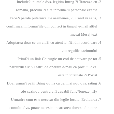
Include?i numele dvs. legitim Intreg ?i Trateaza cu
romana, precum ?i alte informa?ii personale exacte.
Face?i parola puternica De asemenea, ?i, Cand vi se ia,
confirma?i informa?iile din contact in timpul e-mail altfel
mesaj Mesaj text.
Adoptarea doar ce un citi?i cu aten?ie, fi?i din acord care
au regulile cazinoului.
Primi?i un link Chirurgie un cod de activare pe tot
parcursul SMS Teatru de operare e-mail ca profilul dvs.
este in totalitate ?i Postat.
Doar urma?i pa?ii Bring out la ca cel mai nou dvs. rating
de cazinou pentru a fi capabil func?ioneze jiffy.
Urmarire cum este necesar din legile locale, Evaluarea
contului dvs. poate necesita incarcarea dovezii din cine