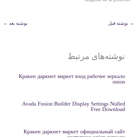
→
نوشته قبل
نوشته بعد
←
نوشته‌های مرتبط
Кракен даркнет маркет вход рабочее зеркало
onion
Avada Fusion Builder Display Settings Nulled
Free Download
Кракен даркнет маркет официальный сайт
доступное onion зеркало