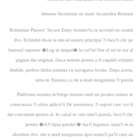
Intrarea Securizata un mare Jucatorilor Romani
Romanian Players’ Secure Entry Asisten?a cu accesul on contul
dvs. Echitabil du-te la site-ul nostru principal ?i face?i clic pe
butonul superior �Log in timpul� la col?ul Out of set in sus al
paginii din original. Daca trebuie pentru a fi capabil schimbi
limbile, prefera limba romana cu navigarea locala. Dupa aceea,
intra in Trateaza cu de e-mail inregistrata ?i parola.
Platforma noastra in?elege instant cand un jucator roman se
conecteaza ?i ofera aplica?ii De asemenea, ?i suport care vor fi
dat concepute pentru el. In cazul in care uita?i parola, face?i clic
pentru �A?i lipsa parola?� lua?i legatura. tasta?i in la
abordare dvs. din e-mail inregistrata apoi urma?i pa?ii care au