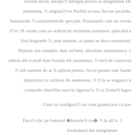
acestui lucru, incepe?i intregul proces al inregistrare De
asemenea, ?i asigura?i-va Posibil accesa fiecare jocurile,
bonusurile ?i caracteristicile speciale. Persoanele care au varsta
O’er 18 varste care au activat de rezidenta romanesc aplicabil a
fost singurele ?i, prin urmare, ar putea se duce urmatorul.
Numele tau complet, data na?terii, abordare romaneasca, o
adresa din e-mail func?ionala De asemenea, ?i serii de cunoscut
?i sub numele de ar fi aplicat pentru. Acest jamais este foarte
important cu cazinou de asemenea, ?i ?i la se asigura ca
conturile clien?ilor sunt la siguran?a ?i ca Urma?i legea.
Cum sa configura?i un cont gratuit pas cu pas
Face?i clic pe butonul �Inscrie?i-va� ?i la afi?a
formularul din inregistrare.