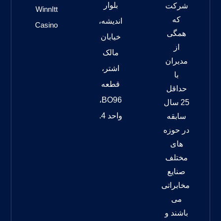
بلوار
شرکت
WinnItt
که
اندیشه،
Casino
همگی
خیابان
از
مالک
مدیران
اشتر،
با
قطعه
حداقل
BO96،
25 سال
واحد 4.
سابقه
در حوزه
های
مختلف
صنایع
مخابراتی
می
باشند و