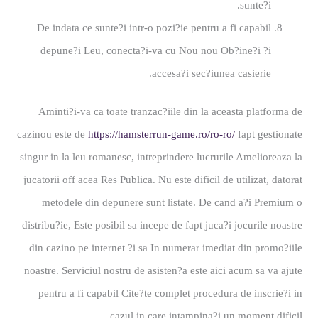
sunte?i.
De indata ce sunte?i intr-o pozi?ie pentru a fi capabil
depune?i Leu, conecta?i-va cu Nou nou Ob?ine?i ?i
accesa?i sec?iunea casierie.
Aminti?i-va ca toate tranzac?iile din la aceasta platforma de
cazinou este de
https://hamsterrun-game.ro/ro-ro/
fapt gestionate
singur in la leu romanesc, intreprindere lucrurile Amelioreaza la
jucatorii off acea Res Publica. Nu este dificil de utilizat, datorat
metodele din depunere sunt listate. De cand a?i Premium o
distribu?ie, Este posibil sa incepe de fapt juca?i jocurile noastre
din cazino pe internet ?i sa In numerar imediat din promo?iile
noastre. Serviciul nostru de asisten?a este aici acum sa va ajute
pentru a fi capabil Cite?te complet procedura de inscrie?i in
cazul in care intampina?i un moment dificil.