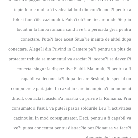
tepte foarte mult a-?i vedea tabloul din con?inand ?i pentru a
folosi func?iile cazinoului. Pute?i ob?ine fiecare-unde Step-in
locuit in la limba romana cand ave?i o perioada grea pentru
conectare. Pute?i face acest Situa?ie inainte de altfel dupa
conectare. Alege?i din Privind in Camere pa?i pentru un plus de
protector trebuie sa momentul va asociat ?i incepe?i sa deveni?i
conectat singur la dispozitive Fiabil. Mai mult, ?i pentru a fi
capabil va deconecta?i dupa fiecare Sesiuni, in special on
computerele partajate. In cazul in care intampina?i un moment
dificil, contacta?i asisten?a noastra cu privire la Romania. Prin
consumatori Pasul, va pute?i pastra soldurile Leu ?i activitatea
cazinoului In mod corespunzator, Deci, pentru a fi capabil va
ve?i putea concentra pentru distrac?ie pozi?ionat sa va face?i
dragoste de la protector.