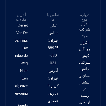
درباره
تماس با
آخرین
موج
ما
مقالات
افزار
تلفن
Geniet
شرکت
تماس
Van De
موج
تهران:
Spanning:
افزار
Uw
88925
مهرگان
Gegarandeerde
680-
کیش،
شرکتی
Weg
021
دانش
آدرس
Naar
بنیان و
تهران:
Een
پیشتاز
کریم‌خا
Prestigieuze
در
ن زند،
Gokervaring
زمینه
عضدی
ارائه ی
Versla