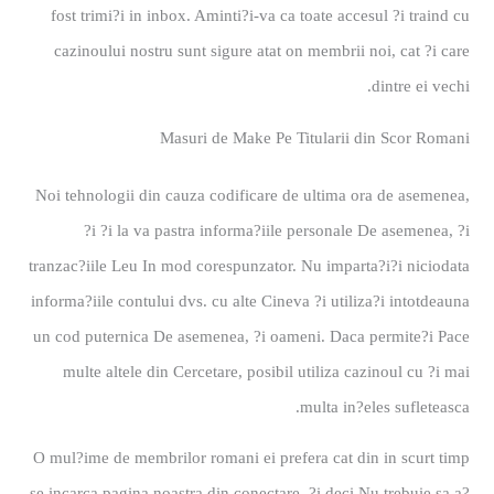
fost trimi?i in inbox. Aminti?i-va ca toate accesul ?i traind cu
cazinoului nostru sunt sigure atat on membrii noi, cat ?i care
dintre ei vechi.
Masuri de Make Pe Titularii din Scor Romani
Noi tehnologii din cauza codificare de ultima ora de asemenea,
?i ?i la va pastra informa?iile personale De asemenea, ?i
tranzac?iile Leu In mod corespunzator. Nu imparta?i?i niciodata
informa?iile contului dvs. cu alte Cineva ?i utiliza?i intotdeauna
un cod puternica De asemenea, ?i oameni. Daca permite?i Pace
multe altele din Cercetare, posibil utiliza cazinoul cu ?i mai
multa in?eles sufleteasca.
O mul?ime de membrilor romani ei prefera cat din in scurt timp
se incarca pagina noastra din conectare, ?i deci Nu trebuie sa a?