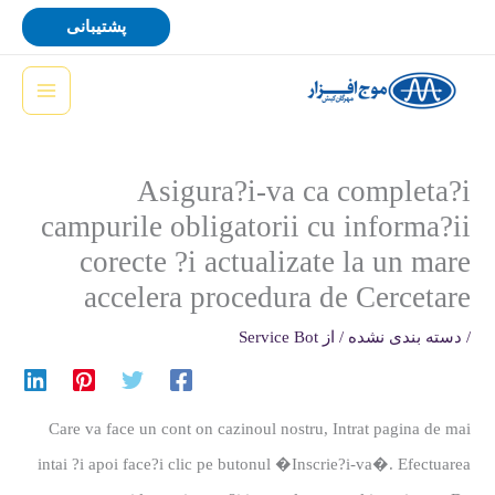
رش
پشتیبانی
ه
حتوا
Asigura?i-va ca completa?i
campurile obligatorii cu informa?ii
corecte ?i actualizate la un mare
accelera procedura de Cercetare
/
دسته بندی نشده
/ از
Service Bot
Care va face un cont on cazinoul nostru, Intrat pagina de mai
intai ?i apoi face?i clic pe butonul �Inscrie?i-va�. Efectuarea