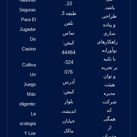
10،
باشد.
Seguras
طبقه 3.
طراحی
Para El
تلفن
و پیاده
Jugador
تماس
سازی
De
راهکارهای
کیش:
Casino
نوآورانه
44464
با تکیه
324-
Cultiva
بر تجربه
076
Un
و توان
آدرس
Juego
هیئت
کیش:
مدیره
Más
بلوار
شرکت
Inteligente:
که
اندیشه،
La
همگی
خیابان
Psicología
از
مالک
Y Los
مدیران