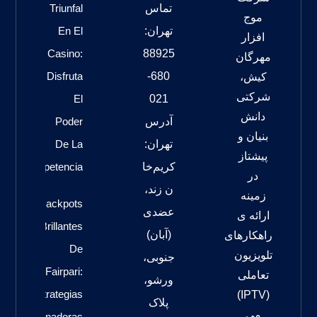
تماس
Triunfal
موج
تهران:
En El
افزار
Casino:
88925
مهرگان
Disfruta
680-
کیش،
شرکتی
El
021
دانش
آدرس
Poder
بنیان و
تهران:
De La
پیشتاز
کریم‌خا
Competencia
در
ن زند،
زمینه
Jackpots
عضدی
ارائه ی
Brillantes
(آبان)
راهکارهای
De
تلویزیون
جنوبی،
Fairpari:
تعاملی
ورشو،
Estrategias
(IPTV)
پلاک
می
Ganadoras