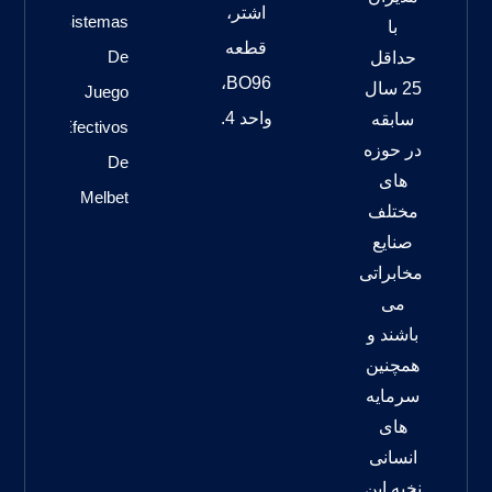
اشتر،
Sistemas
با
قطعه
De
حداقل
BO96،
25 سال
Juego
واحد 4.
سابقه
Efectivos
در حوزه
De
های
Melbet
مختلف
صنایع
مخابراتی
می
باشند و
همچنین
سرمایه
های
انسانی
نخبه این