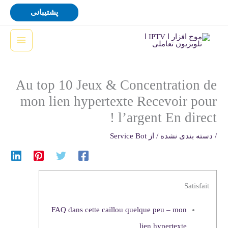
رش
پشتیبانی
ه
حتوا
Au top 10 Jeux & Concentration de
mon lien hypertexte Recevoir pour
l’argent En direct !
/
دسته بندی نشده
/ از
Service Bot
Satisfait
FAQ dans cette caillou quelque peu – mon
lien hypertexte