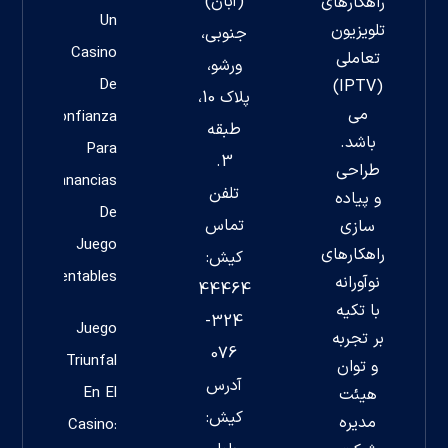
(آبان)
راهکارهای
Un
تلویزیون
جنوبی،
Casino
تعاملی
ورشو،
De
(IPTV)
پلاک 10،
می
Confianza
طبقه
باشد.
Para
3.
طراحی
Ganancias
تلفن
و پیاده
De
تماس
سازی
Juego
راهکارهای
کیش:
Rentables
نوآورانه
44464
با تکیه
324-
Juego
بر تجربه
076
Triunfal
و توان
آدرس
En El
هیئت
کیش:
مدیره
Casino: