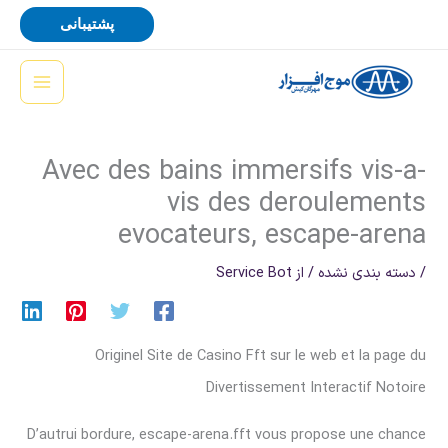
رش
پشتیبانی
ه
حتوا
Avec des bains immersifs vis-a-
vis des deroulements
evocateurs, escape-arena
/
دسته بندی نشده
/ از
Service Bot
Originel Site de Casino Fft sur le web et la page du
Divertissement Interactif Notoire
D’autrui bordure, escape-arena.fft vous propose une chance