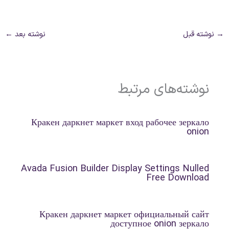
→
نوشته قبل
نوشته بعد
←
نوشته‌های مرتبط
Кракен даркнет маркет вход рабочее зеркало
onion
Avada Fusion Builder Display Settings Nulled
Free Download
Кракен даркнет маркет официальный сайт
доступное onion зеркало