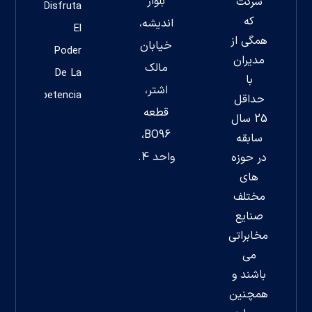
بلوار
شرکت
Disfruta
که
اندیشه،
El
همگی از
خیابان
Poder
مدیران
مالک
De La
با
اشتر،
Competencia
حداقل
قطعه
25 سال
BO96،
سابقه
واحد 4.
در حوزه
های
مختلف
صنایع
مخابراتی
می
باشند و
همچنین