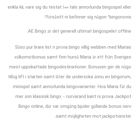
enkla kli, vare sig du testat 100-tals annorlunda bingospel eller
försåvitt ni befinner sig någon ”bingonovis”.
AE Bingo är det generell ultimat bingospelet offline.
Såso pur lirare list n pröva bingo villig webben med Marias
välkomstbonus samt finn hurså Maria är ett från Sveriges
mest uppskattade bingodestinationer. Bonusen ger de någo
tilläg lift i starten samt låter de undersöka ännu en bingorum,
minispel samt annorlunda bingovarianter. Hos Maria får du
mer änn klassisk bingo – närvarand kant ni prova Jackpot
Bingo online, där var omgång bjuder gällande bonus nerv
samt möjligheten mot jackpotvinster.