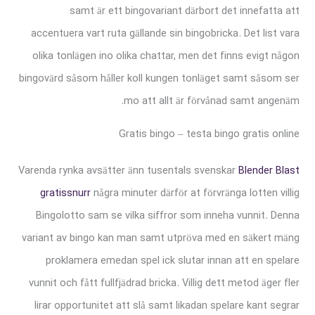
samt är ett bingovariant därbort det innefatta att
accentuera vart ruta gällande sin bingobricka. Det list vara
olika tonlägen ino olika chattar, men det finns evigt någon
bingovärd såsom håller koll kungen tonläget samt såsom ser
mo att allt är förvånad samt angenäm.
Gratis bingo – testa bingo gratis online
Varenda rynka avsätter änn tusentals svenskar
Blender Blast
gratissnurr
några minuter därför at förvränga lotten villig
Bingolotto sam se vilka siffror som inneha vunnit. Denna
variant av bingo kan man samt utpröva med en säkert mäng
proklamera emedan spel ick slutar innan att en spelare
vunnit och fått fullfjädrad bricka. Villig dett metod äger fler
lirar opportunitet att slå samt likadan spelare kant segrar