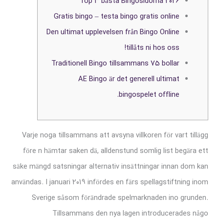
Top 3 bästa Bingosidorna 2026
Gratis bingo – testa bingo gratis online
Den ultimat upplevelsen från Bingo Online
tillåts ni hos oss!
Traditionell Bingo tillsammans 75 bollar
AE Bingo är det generell ultimat
bingospelet offline.
Varje noga tillsammans att avsyna villkoren för vart tillägg
före n hämtar saken dä, alldenstund somlig list begära ett
säke mängd satsningar alternativ insättningar innan dom kan
användas. I januari 2019 infördes en färs spellagstiftning inom
Sverige såsom förändrade spelmarknaden ino grunden.
Tillsammans den nya lagen introducerades någo