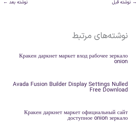
→
نوشته قبل
نوشته بعد
←
نوشته‌های مرتبط
Кракен даркнет маркет вход рабочее зеркало
onion
Avada Fusion Builder Display Settings Nulled
Free Download
Кракен даркнет маркет официальный сайт
доступное onion зеркало