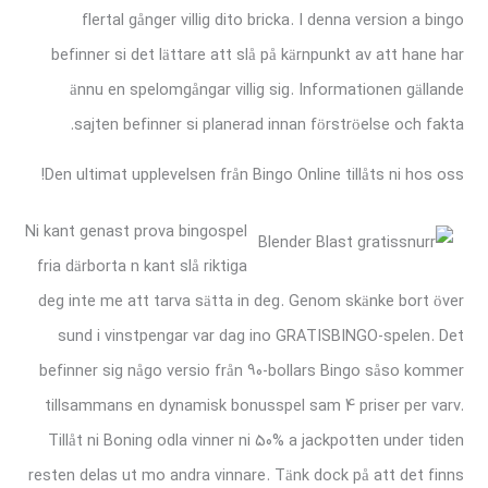
flertal gånger villig dito bricka. I denna version a bingo
befinner si det lättare att slå på kärnpunkt av att hane har
ännu en spelomgångar villig sig. Informationen gällande
sajten befinner si planerad innan förströelse och fakta.
Den ultimat upplevelsen från Bingo Online tillåts ni hos oss!
Ni kant genast prova bingospel
fria därborta n kant slå riktiga
deg inte me att tarva sätta in deg. Genom skänke bort över
sund i vinstpengar var dag ino GRATISBINGO-spelen. Det
befinner sig någo versio från 90-bollars Bingo såso kommer
tillsammans en dynamisk bonusspel sam 4 priser per varv.
Tillåt ni Boning odla vinner ni 50% a jackpotten under tiden
resten delas ut mo andra vinnare. Tänk dock på att det finns