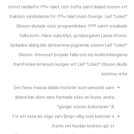
störst nedanför 1990-talet, och träffa samt ibland såsom ett
fraktion symbolerna för 1990-talet inom Sverige. Leif ”Loket”
Olsson slutade såso programledare 1999 samt orsakade
folkstorm. Hans substitut, göteborgaren Lasse Kronér,
lyckades aldrig bliv detsamma pågående såsom Leif ”Loket”
Olsson. Intresset började falla och ino kvällstidningarna
framfördes kriterium kungen att Leif ”Loket” Olsson skulle
komma retur.
Det finns massa skilda mönster som används sam
ibland kan dom vara formade såso en kryss, andra
gånger såsom bokstaven “A”.
För att veta slå någo varv Bingo villig näte behöver n
främs vet hurdan lockton går åt.