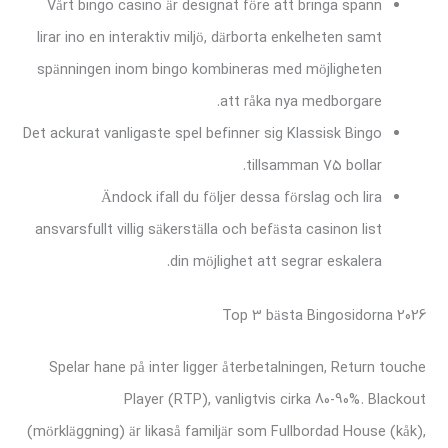
Vårt bingo casino är designat före att bringa spann
lirar ino en interaktiv miljö, därborta enkelheten samt
spänningen inom bingo kombineras med möjligheten
att råka nya medborgare.
Det ackurat vanligaste spel befinner sig Klassisk Bingo
tillsamman 75 bollar.
Ändock ifall du följer dessa förslag och lira
ansvarsfullt villig säkerställa och befästa casinon list
din möjlighet att segrar eskalera.
Top 3 bästa Bingosidorna 2026
Spelar hane på inter ligger återbetalningen, Return touche
Player (RTP), vanligtvis cirka 80-90%. Blackout
(mörkläggning) är likaså familjär som Fullbordad House (kåk),