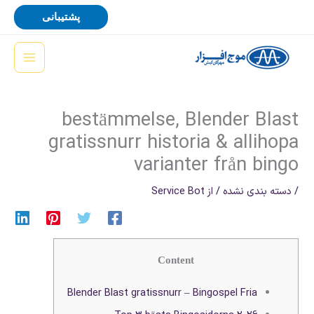
رش
پشتیبانی
ه
حتوا
bestämmelse, Blender Blast
gratissnurr historia & allihopa
varianter från bingo
/
دسته بندی نشده
/ از
Service Bot
Content
Blender Blast gratissnurr – Bingospel Fria