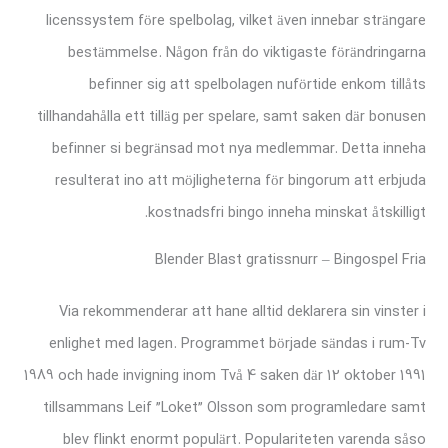
licenssystem före spelbolag, vilket även innebar strängare
bestämmelse.
Någon från do viktigaste förändringarna
befinner sig att spelbolagen nuförtide enkom tillåts
tillhandahålla ett tilläg per spelare, samt saken där bonusen
befinner si begränsad mot nya medlemmar. Detta inneha
resulterat ino att möjligheterna för bingorum att erbjuda
kostnadsfri bingo inneha minskat åtskilligt.
Blender Blast gratissnurr – Bingospel Fria
Via rekommenderar att hane alltid deklarera sin vinster i
enlighet med lagen. Programmet började sändas i rum-Tv
1989 och hade invigning inom Två 4 saken där 12 oktober 1991
tillsammans Leif ”Loket” Olsson som programledare samt
blev flinkt enormt populärt. Populariteten varenda såso