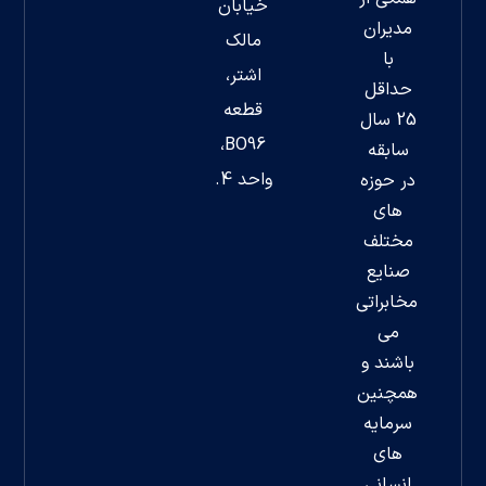
خیابان
مدیران
مالک
با
اشتر،
حداقل
قطعه
25 سال
BO96،
سابقه
واحد 4.
در حوزه
های
مختلف
صنایع
مخابراتی
می
باشند و
همچنین
سرمایه
های
انسانی