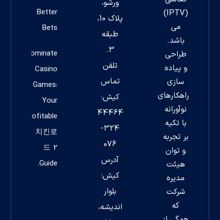
ورشو،
Better
(IPTV)
پلاک 10،
می
Bets
طبقه
باشد.
3.
Dominate
طراحی
تلفن
و پیاده
Casino
تماس
سازی
Games:
راهکارهای
کیش:
Your
نوآورانه
44464
Profitable
با تکیه
324-
치킨로
بر تجربه
076
드 2
و توان
آدرس
Guide.
هیئت
کیش:
مدیره
بلوار
شرکت
که
اندیشه،
همگی از