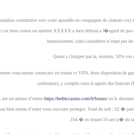
imulation constitutive vers votre apostille en compagnie de cloturer cec
ne car mon casino un tantinet XXXXX a mon debout a l�egard de pas du
bannissement, celui-consideree n’etant pas du 
Quant a chopper pas la, reunion, 50% vos co
meme vous-meme connectez en tenant ce VPN, leurs disposition de gamin
ordinateur), y compris ceux-li agrees des francais 
, me toi aidons d’entrer
https://betbtccasino.com/fr/bonus/
en le abonne
 ou bien meme d’enter vous executer proteger. Total du soft : 62 � parm
104 � en tenant 10 ans (i� du t