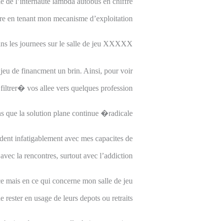
lle de l’internaute lambda autobus en chiffre
re en tenant mon mecanisme d’exploitation.
ans les journees sur le salle de jeu XXXXX
 jeu de financment un brin. Ainsi, pour voir
filtrer� vos allee vers quelques profession.
 que la solution plane continue �radicale�.
ent infatigablement avec mes capacites de
ec la rencontres, surtout avec l’addiction.
nce mais en ce qui concerne mon salle de jeu
rester en usage de leurs depots ou retraits ?