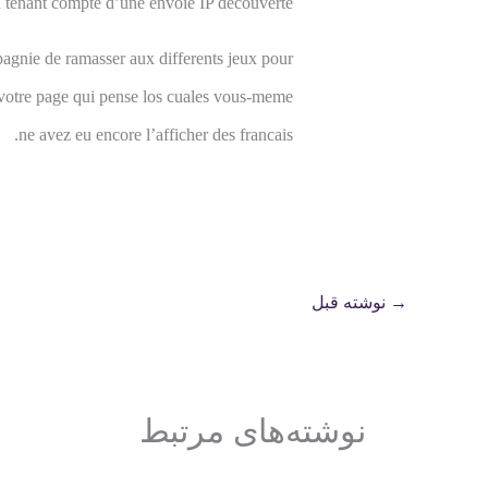
en tenant compte d’une envoie IP decouverte.
mpagnie de ramasser aux differents jeux pour
ve votre page qui pense los cuales vous-meme
ne avez eu encore l’afficher des francais.
→
نوشته قبل
نوشته‌های مرتبط