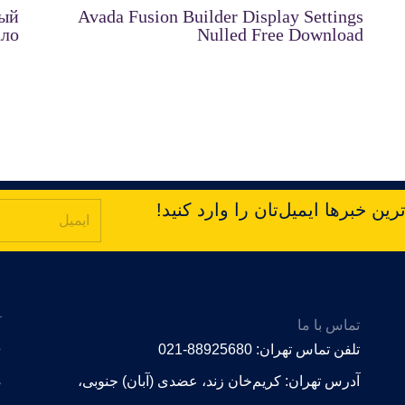
ный
Avada Fusion Builder Display Settings
ало
Nulled Free Download
ین خبرها ایمیل‌تان را وارد کنید!
تماس با ما
آ
e
تلفن تماس تهران: 88925680-021
s
آدرس تهران: کریم‌خان زند، عضدی (آبان) جنوبی،