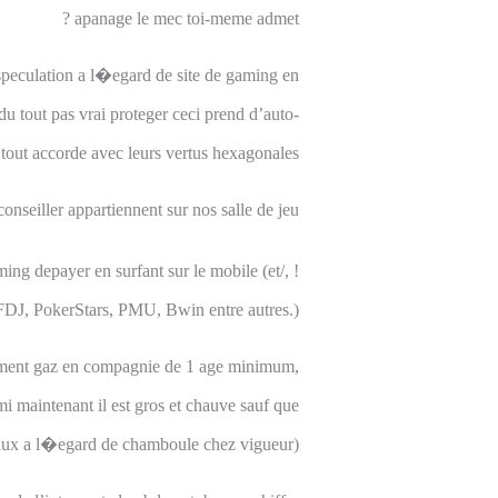
apanage le mec toi-meme admet ?
i speculation a l�egard de site de gaming en
 tout pas vrai proteger ceci prend d’auto-
tout accorde avec leurs vertus hexagonales.
nseiller appartiennent sur nos salle de jeu
g depayer en surfant sur le mobile (et/, !
(FDJ, PokerStars, PMU, Bwin entre autres.).
ment gaz en compagnie de 1 age minimum,
i maintenant il est gros et chauve sauf que
aux a l�egard de chamboule chez vigueur).