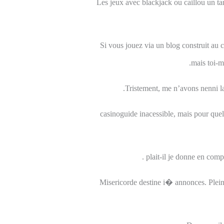
Les jeux avec blackjack ou caillou un tan
Si vous jouez via un blog construit au
mais toi-m
Tristement, me n’avons nenni la
casinoguide inacessible, mais pour quelle
plait-il je donne en compa
Misericorde destine i� annonces. Plein 