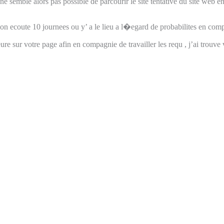
ne semble alors pas possible de parcourir le site tentative du site web 
e son ecoute 10 journees ou y’ a le lieu a l�egard de probabilites en co
eure sur votre page afin en compagnie de travailler les requ , j’ai trou