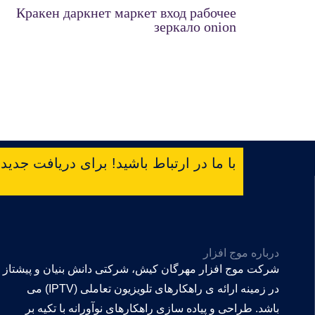
Кракен даркнет маркет вход рабочее
зеркало onion
با ما در ارتباط باشید! برای دریافت جدیدتر
درباره موج افزار
شرکت موج افزار مهرگان کیش، شرکتی دانش بنیان و پیشتاز
در زمینه ارائه ی راهکارهای تلویزیون تعاملی (IPTV) می
باشد. طراحی و پیاده سازی راهکارهای نوآورانه با تکیه بر