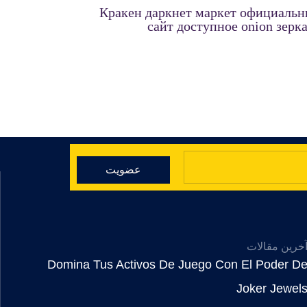
Кракен даркнет маркет официаль
сайт доступное onion зерк
عضویت
خرین مقالات
Domina Tus Activos De Juego Con El Poder D
Joker Jewel