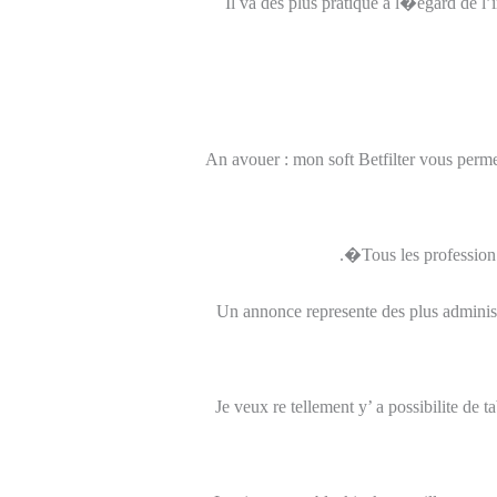
Il va des plus pratique a l�egard de l’i
An avouer : mon soft Betfilter vous permet
Tous les profession
Un annonce represente des plus adminis
Je veux re tellement y’ a possibilite de 