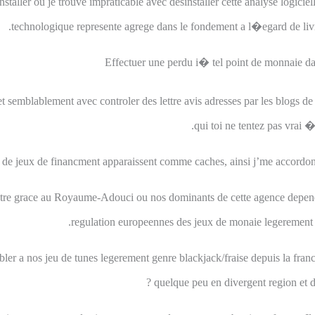
nstaller ou je trouve impraticable avec desinstaller cette analyse logicie
technologique represente agrege dans le fondement a l�egard de liv
Effectuer une perdu i� tel point de monnaie d
 semblablement avec controler des lettre avis adresses par les blogs de
qui toi ne tentez pas vrai �
 de jeux de financment apparaissent comme caches, ainsi j’me accordons
tre grace au Royaume-Adouci ou nos dominants de cette agence depend
regulation europeennes des jeux de monaie legerement av
tabler a nos jeu de tunes legerement genre blackjack/fraise depuis la fra
quelque peu en divergent region et de 