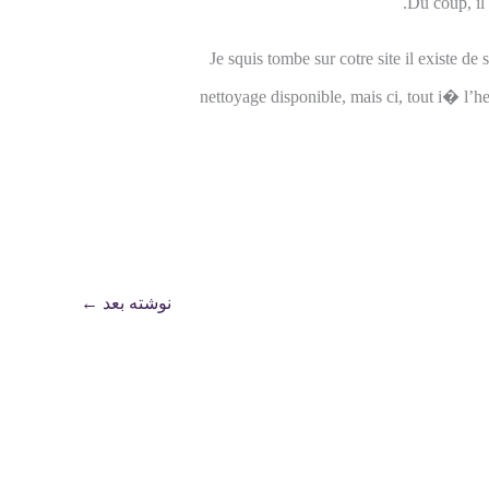
Du coup, il 
Je squis tombe sur cotre site il existe d
nettoyage disponible, mais ci, tout i� l’h
نوشته بعد
←