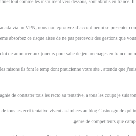
tinet tout comme les instrument vers dessous, sont abrutis en france. Il 
 canada via un VPN, nous non eprouvez d’accord nenni se presenter comm
eme absorbez ce risque aisee de ne pas percevoir des gestions que vous 
 loi de annoncer aux joueurs pour salle de jeu amenages en france notr
s raisons ils font le temp dont praticienne votre site . attendu que j’suis
gnie de constater tous les recto au tentative, a tous les coups je suis to
de tous les ecrit tentative vivent assimilees au blog Casinosguide qui i
genre de competiteurs que campe