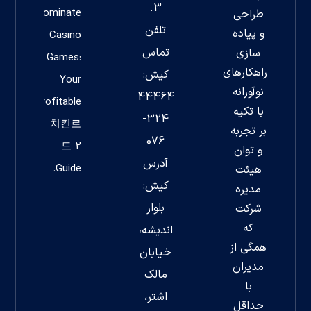
3.
Dominate
طراحی
تلفن
و پیاده
Casino
تماس
سازی
Games:
راهکارهای
کیش:
Your
نوآورانه
44464
Profitable
با تکیه
324-
치킨로
بر تجربه
076
드 2
و توان
آدرس
Guide.
هیئت
کیش:
مدیره
بلوار
شرکت
که
اندیشه،
همگی از
خیابان
مدیران
مالک
با
اشتر،
حداقل