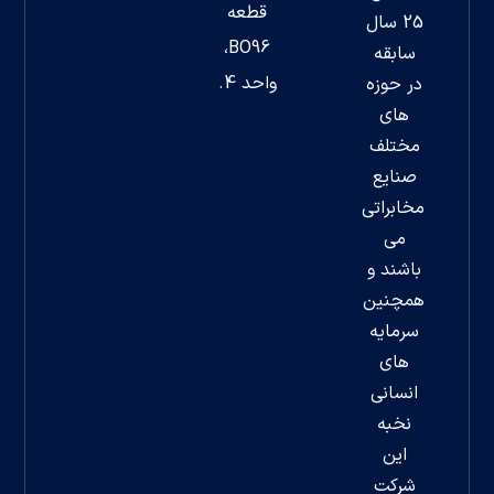
قطعه
25 سال
BO96،
سابقه
واحد 4.
در حوزه
های
مختلف
صنایع
مخابراتی
می
باشند و
همچنین
سرمایه
های
انسانی
نخبه
این
شرکت