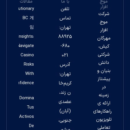
موج
با ما
مقالات
افزار
تلفن
Revolutionary
شرکت
تماس
BC 게
موج
تهران:
임
افزار
Insights:
88925
مهرگان
Navigate
680-
کیش،
شرکتی
Casino
021
دانش
آدرس
Risks
بنیان و
تهران:
With
پیشتاز
کریم‌خا
Confidence
در
ن زند،
زمینه
Domina
عضدی
ارائه ی
Tus
(آبان)
راهکارهای
Activos
تلویزیون
جنوبی،
De
تعاملی
ورشو،