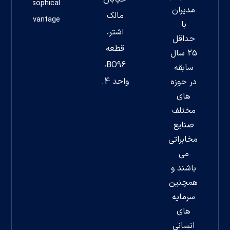
Philosophical
مدیران
مالک
Advantage
با
اشتر،
حداقل
قطعه
25 سال
BO96،
سابقه
واحد 4.
در حوزه
های
مختلف
صنایع
مخابراتی
می
باشند و
همچنین
سرمایه
های
انسانی