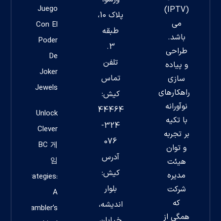
Juego
(IPTV)
پلاک 10،
می
Con El
طبقه
باشد.
Poder
3.
طراحی
De
تلفن
و پیاده
Joker
تماس
سازی
Jewels
راهکارهای
کیش:
نوآورانه
44464
Unlock
با تکیه
324-
Clever
بر تجربه
076
BC 게
و توان
آدرس
임
هیئت
کیش:
مدیره
Strategies:
بلوار
شرکت
A
که
اندیشه،
Gambler’s
همگی از
خیابان