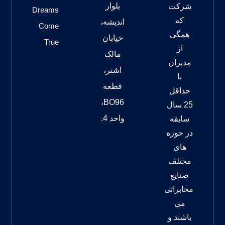
بلوار
شرکت
Dreams
که
اندیشه،
Come
همگی
خیابان
True
از
مالک
مدیران
اشتر،
با
قطعه
حداقل
BO96،
25 سال
واحد 4.
سابقه
در حوزه
های
مختلف
صنایع
مخابراتی
می
باشند و