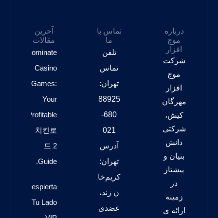
درباره
تماس با
آخرین
موج
ما
مقالات
افزار
تلفن
Dominate
شرکت
تماس
Casino
موج
تهران:
Games:
افزار
Your
88925
مهرگان
Profitable
680-
کیش،
شرکتی
치킨로
021
دانش
آدرس
드 2
بنیان و
تهران:
Guide.
پیشتاز
کریم‌خا
در
Despierta
ن زند،
زمینه
Tu Lado
عضدی
ارائه ی
VIP