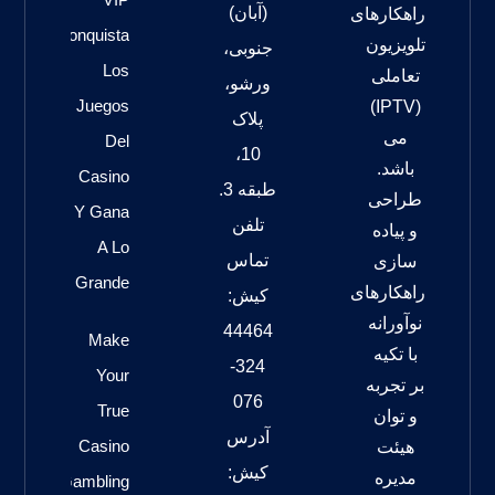
(آبان)
راهکارهای
Conquista
تلویزیون
جنوبی،
Los
تعاملی
ورشو،
Juegos
(IPTV)
پلاک
می
Del
10،
باشد.
Casino
طبقه 3.
طراحی
Y Gana
تلفن
و پیاده
A Lo
تماس
سازی
Grande
راهکارهای
کیش:
نوآورانه
44464
Make
با تکیه
324-
Your
بر تجربه
076
True
و توان
آدرس
Casino
هیئت
کیش:
مدیره
Gambling