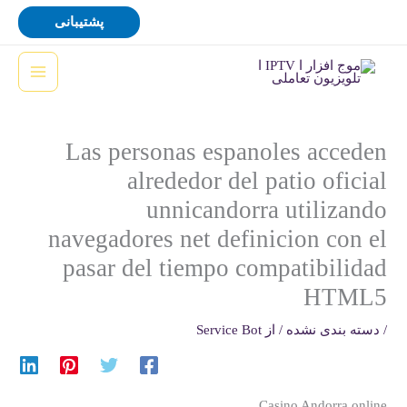
رش
پشتیبانی
ه
حتوا
Las personas espanoles acceden
alrededor del patio oficial
unnicandorra utilizando
navegadores net definicion con el
pasar del tiempo compatibilidad
HTML5
/
دسته بندی نشده
/ از
Service Bot
Casino Andorra online