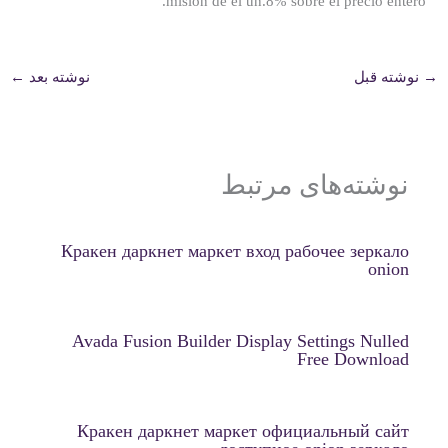
mision de el un.8% sobre el precio entero.
→
نوشته قبل
نوشته بعد
←
نوشته‌های مرتبط
Кракен даркнет маркет вход рабочее зеркало
onion
Avada Fusion Builder Display Settings Nulled
Free Download
Кракен даркнет маркет официальный сайт