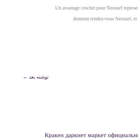
Un avantage crochet pour Neosurf represent
donnent rendez-vous Neosurf, et c
نوشته بعد
←
Кракен даркнет маркет официаль