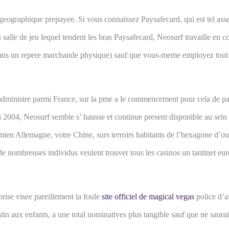
 geographique prepayee. Si vous connaissez Paysafecard, qui est tel ass
s salle de jeu lequel tendent les bras Paysafecard, Neosurf travaille en
 dans un repere marchande physique) sauf que vous-meme employez tout
e administre parmi France, sur la pme a le commencement pour cela de p
 2004, Neosurf semble s’ hausse et continue present disponible au sein d
mien Allemagne, votre Chine, surs terroirs habitants de l’hexagone d’out
 de nombreuses individus veulent trouver tous les casinos un tantinet e
rise visee pareillement la foule
site officiel de magical vegas
police d’a
tin aux enfants, a une total nominatives plus tangible sauf que ne saurai 