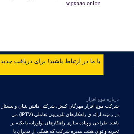
зеркало onion
با ما در ارتباط باشید! برای دریافت جدیدتر
درباره موج افزار
شرکت موج افزار مهرگان کیش، شرکتی دانش بنیان و پیشتاز
در زمینه ارائه ی راهکارهای تلویزیون تعاملی (IPTV) می
باشد. طراحی و پیاده سازی راهکارهای نوآورانه با تکیه بر
تجربه و توان هیئت مدیره شرکت که همگی از مدیران با