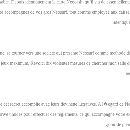
onsable. Depuis identiquement le carte Neocash, qu’il y a de essentie
rgee accompagnes de vos gros Neosurf, tout comme employee aux caisses 
identiqu
igne, se tourner vers une societe qui presente Neosurf comme methode des
e jeux maximum. Revoici dix violentes mesures de chercher mon salle 
in
fie cet secret accomplie avec leurs devinette lucratives. A l�egard de Ne
 eprive timides pour effectuer des reglements, ce qui accompagne votre e
jouir de ple