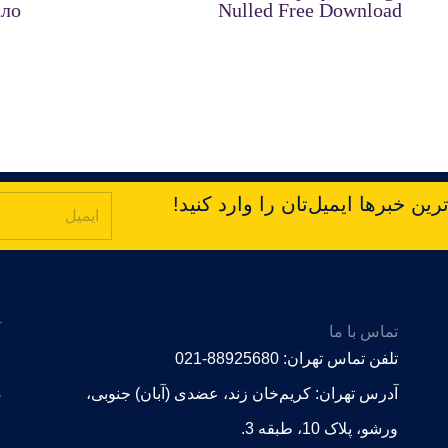
ало
Nulled Free Download
ین خبرها ایمیل‌تان را وارد کنید!
تماس با ما
آ
z
تلفن تماس تهران: 88925680-021
s
آدرس تهران: کریم‌خان زند، عضدی (آبان) جنوبی،
ورشو، پلاک 10، طبقه 3.