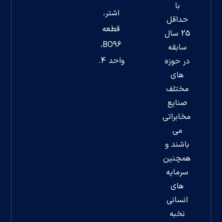
با
اشتر،
حداقل
قطعه
25 سال
BO96،
سابقه
واحد 4.
در حوزه
های
مختلف
صنایع
مخابراتی
می
باشند و
همچنین
سرمایه
های
انسانی
نخبه