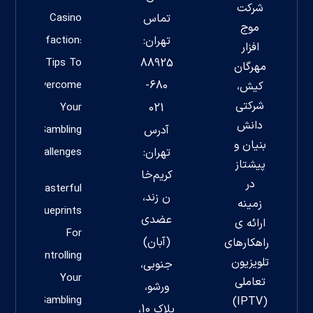
شرکت
تماس
Casino
موج
تهران:
Satisfaction:
افزار
Tips To
88925
مهرگان
Overcome
680-
کیش،
شرکتی
Your
021
دانش
آدرس
Gambling
بنیان و
تهران:
Challenges
پیشتاز
کریم‌خا
در
Masterful
ن زند،
زمینه
Blueprints
عضدی
ارائه ی
For
(آبان)
راهکارهای
Controlling
تلویزیون
جنوبی،
Your
تعاملی
ورشو،
Gambling
(IPTV)
پلاک 10،