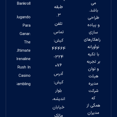
می
Bankroll
طبقه
باشد.
3.
Jugando
طراحی
تلفن
و پیاده
Para
تماس
سازی
Ganar:
راهکارهای
کیش:
The
نوآورانه
44464
Ultimate
با تکیه
324-
Adrenaline
بر تجربه
076
Rush In
و توان
آدرس
Casino
هیئت
کیش:
مدیره
Gambling
بلوار
شرکت
که
اندیشه،
همگی از
خیابان
مدیران
مالک