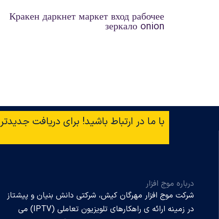
Кракен даркнет маркет вход рабочее
зеркало onion
با ما در ارتباط باشید! برای دریافت جدیدتری
درباره موج افزار
شرکت موج افزار مهرگان کیش، شرکتی دانش بنیان و پیشتاز
در زمینه ارائه ی راهکارهای تلویزیون تعاملی (IPTV) می