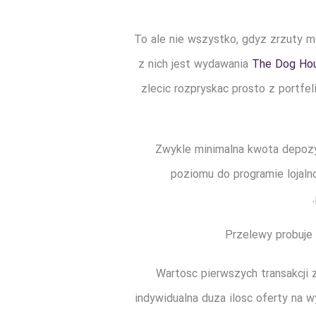
To ale nie wszystko, gdyz zrzuty 
z nich jest wydawania
The Dog Hou
zlecic rozpryskac prosto z portfel
Zwykle minimalna kwota depozyt
poziomu do programie lojaln
Przelewy probuje 
Wartosc pierwszych transakcji 
indywidualna duza ilosc oferty na