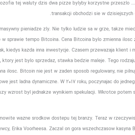
ozofia tej waluty dzis dwa pizze bylyby korzystne przeszlo …
transakcji obchodzi sie w dzisiejszych 
asywny pieniadze zly. Nie tylko ludzie sa w grze, takze mied
 w sprawie tempo Bitcoina. Cena Bitcoina bylo zmienna ilosc z
k, kiedys kazda inna inwestycje. Czasem przewazaja klient 
, ktory jest bylo sprzedaz, stawka bedzie maleje. Tego rodzaj
na ilosc. Bitcoin nie jest w zaden sposob regulowany, nie pilnu
owe jest ladna dynamiczne. W 2017 roku, poczynajac do jedneg
zszy wzrost byl jednakze wynikiem spekulacji. Wkrotce potem 
amowite wazne srodkow dostepu tej branzy. Teraz w rzeczywis
ywcy, Erika Voorheesa. Zaczal on gora wszechczasow kasyna B