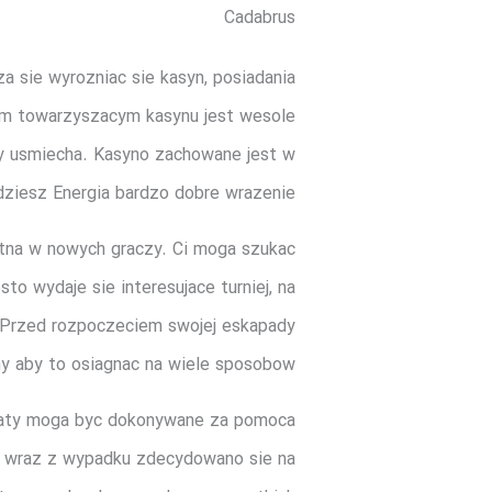
Cadabrus
a sie wyrozniac sie kasyn, posiadania
m towarzyszacym kasynu jest wesole
wy usmiecha. Kasyno zachowane jest w
dziesz Energia bardzo dobre wrazenie.
stna w nowych graczy. Ci moga szukac
o wydaje sie interesujace turniej, na
. Przed rozpoczeciem swojej eskapady
my aby to osiagnac na wiele sposobow.
wplaty moga byc dokonywane za pomoca
cze wraz z wypadku zdecydowano sie na