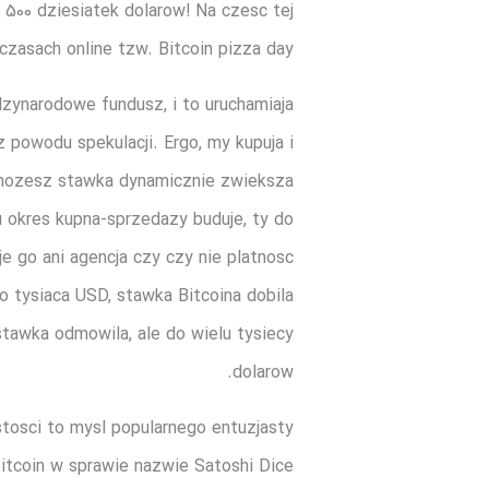
 500 dziesiatek dolarow! Na czesc tej
czasach online tzw. Bitcoin pizza day.
zynarodowe fundusz, i to uruchamiaja
 powodu spekulacji. Ergo, my kupuja i
i mozesz stawka dynamicznie zwieksza
u okres kupna-sprzedazy buduje, ty do
je go ani agencja czy czy nie platnosc
o tysiaca USD, stawka Bitcoina dobila
stawka odmowila, ale do wielu tysiecy
dolarow.
tosci to mysl popularnego entuzjasty
itcoin w sprawie nazwie Satoshi Dice