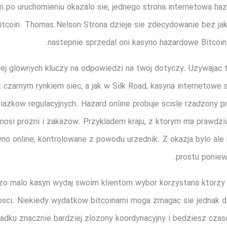
em po uruchomieniu okazalo sie, jednego strona internetowa h
itcoin. Thomas Nelson Strona dzieje sie zdecydowanie bez jakie
nastepnie sprzedal oni kasyno hazardowe Bitcoin
iej glownych kluczy na odpowiedzi na twoj dotyczy. Uzywajac 
z czarnym rynkiem siec, a jak w Silk Road, kasyna internetowe 
azkow regulacyjnych. Hazard online probuje scisle rzadzony p
znosi prozni i zakazow. Przykladem kraju, z ktorym ma prawdz
yno online, kontrolowane z powodu urzednik. Z okazja bylo ale
prostu poniew
dzo malo kasyn wydaj swoim klientom wybor korzystana ktorzy 
nosci. Niekiedy wydatkow bitcoinami moga zmagac sie jednak dl
adku znacznie bardziej zlozony koordynacyjny i bedziesz czasoc