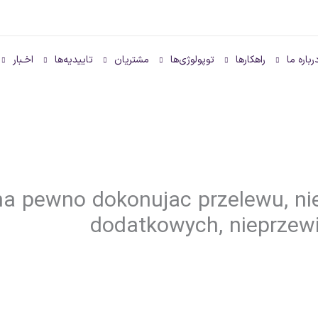
رباره ما
راهکارها
توپولوژی‌ها
مشتریان
تاییدیه‌ها
اخـبار
 na pewno dokonujac przelewu, n
dodatkowych, nieprzew