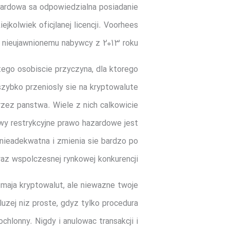
azardowa sa odpowiedzialna posiadanie
jkolwiek oficjlanej licencji. Voorhees
 nieujawnionemu nabywcy z 2013 roku.
tego osobiscie przyczyna, dla ktorego
szybko przeniosly sie na kryptowalute
rzez panstwa. Wiele z nich calkowicie
iwy restrykcyjne prawo hazardowe jest
 nieadekwatna i zmienia sie bardzo po
az wspolczesnej rynkowej konkurencji.
maja kryptowalut, ale niewazne twoje
uzej niz proste, gdyz tylko procedura
hlonny. Nigdy i anulowac transakcji i