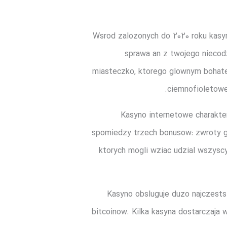
Wsrod zalozonych do 2020 roku kasyn
sprawa an z twojego nieco
miasteczko, ktorego glownym bohater
ciemnofioletowe
Kasyno internetowe charakte
spomiedzy trzech bonusow: zwroty got
ktorych mogli wziac udzial wszysc
Kasyno obsluguje duzo najczests
bitcoinow. Kilka kasyna dostarczaja 