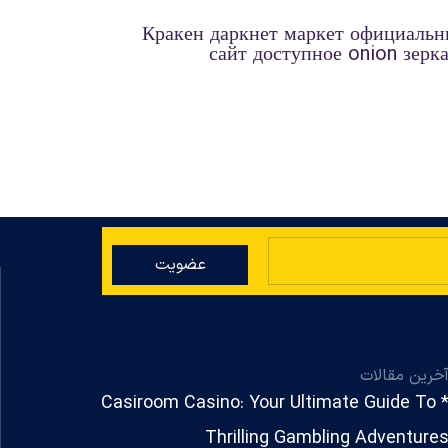
Кракен даркнет маркет официаль
сайт доступное onion зерк
عضویت
خرین مقالات
* Casiroom Casino: Your Ultimate Guide To
Thrilling Gambling Adventure