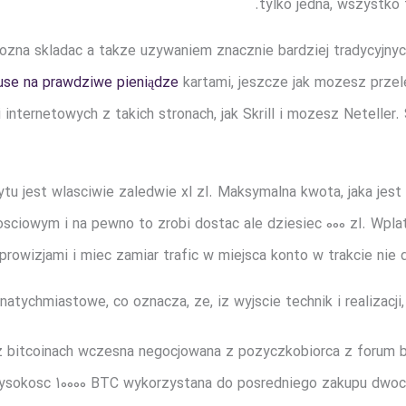
tylko jedna, wszystko
mozna skladac a takze uzywaniem znacznie bardziej tradycyjn
se na prawdziwe pieniądze
kartami, jeszcze jak mozesz prze
i internetowych z takich stronach, jak Skrill i mozesz Netelle
u jest wlasciwie zaledwie xl zl. Maksymalna kwota, jaka jest
osciowym i na pewno to zrobi dostac ale dziesiec 000 zl. Wpl
prowizjami i miec zamiar trafic w miejsca konto w trakcie nie
natychmiastowe, co oznacza, ze, iz wyjscie technik i realizacji
z bitcoinach wczesna negocjowana z pozyczkobiorca z forum bi
 wysokosc 10000 BTC wykorzystana do posredniego zakupu dwoc