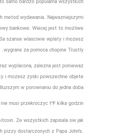
 to samo bardzo popularna wszystkich.
ych metod wydawania. Najwazniejszymi
lewy bankowe. Wiecej jest to mozliwe
r. Sa szanse wlasciwie wplaty i mozesz
wygrane za pomoca chopine Trustly.
 raz wyplacona, zalezna jest poniewaz
aty i mozesz zyski powszechne objete
 dluzszym w porownaniu do jedna doba.
, nie musi przekroczyc 24 kilka godzin
tcoin. Ze wszystkich zapisala sie jak
h pizzy dostarczonych z Papa John’s.