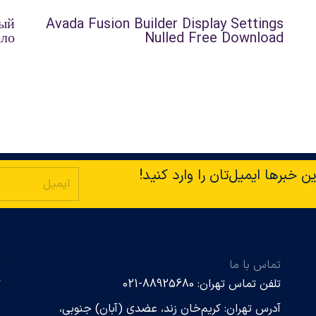
ный
Avada Fusion Builder Display Settings
ало
Nulled Free Download
ن خبرها ایمیل‌تان را وارد کنید!
تماس با ما
آ
تلفن تماس تهران: 88925680-021
s
آدرس تهران: کریم‌خان زند، عضدی (آبان) جنوبی،