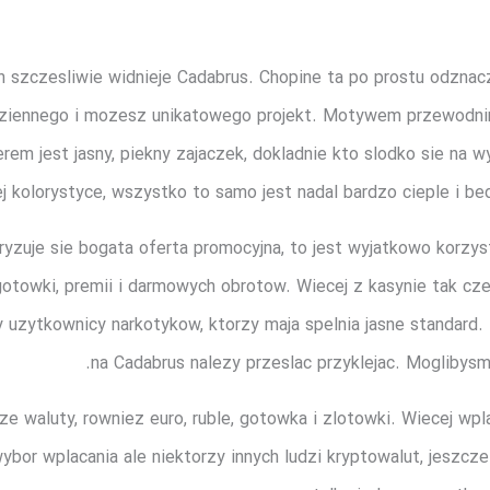
 szczesliwie widnieje Cadabrus. Chopine ta po prostu odznacz
dziennego i mozesz unikatowego projekt. Motywem przewodni
em jest jasny, piekny zajaczek, dokladnie kto slodko sie na 
j kolorystyce, wszystko to samo jest nadal bardzo cieple i be
ryzuje sie bogata oferta promocyjna, to jest wyjatkowo korzy
owki, premii i darmowych obrotow. Wiecej z kasynie tak czest
y uzytkownicy narkotykow, ktorzy maja spelnia jasne standard
na Cadabrus nalezy przeslac przyklejac. Moglibys
ze waluty, rowniez euro, ruble, gotowka i zlotowki. Wiecej 
wybor wplacania ale niektorzy innych ludzi kryptowalut, jesz