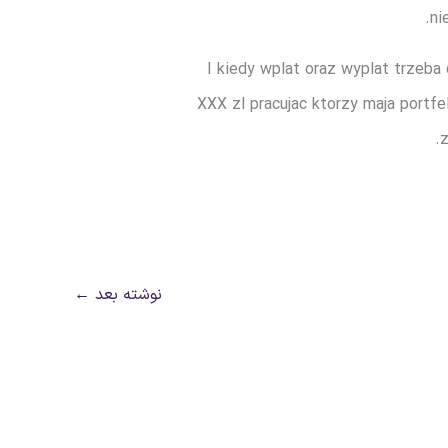
ni
I kiedy wplat oraz wyplat trzeb
XXX zl pracujac ktorzy maja portfe
z
نوشته بعد
←