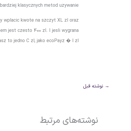
 bardziej klasycznych metod uzywanie.
y wplacic kwote na szczyt XL zl oraz
em jest czesto 400 zl. I jesli wygrana
z to jedno C zl, jako ecoPayz � l zl.
→
نوشته قبل
نوشته‌های مرتبط