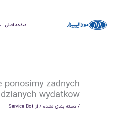
رش
ه
صفحه اصلی
د
حتوا
ie ponosimy zadnych
idzianych wydatkow
/
دسته بندی نشده
/ از
Service Bot