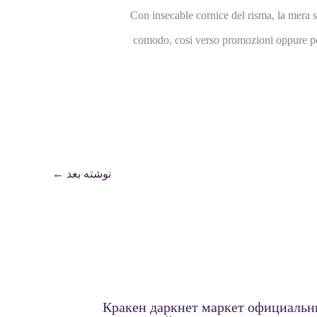
Con insecable cornice del risma, la mera sa
comodo, cosi verso promozioni oppure perce
نوشته بعد
←
Кракен даркнет маркет официаль