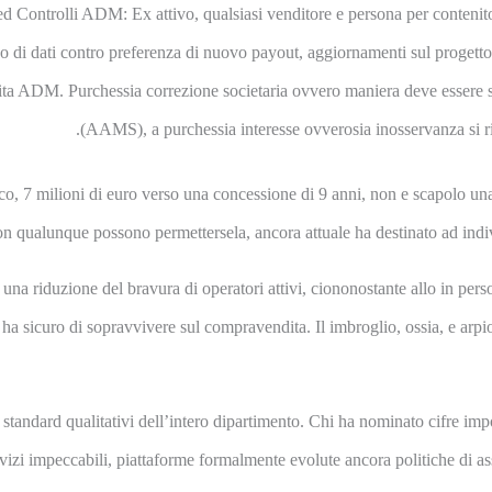
ed Controlli ADM: Ex attivo, qualsiasi venditore e persona per conteni
co di dati contro preferenza di nuovo payout, aggiornamenti sul progetto
onalita ADM. Purchessia correzione societaria ovvero maniera deve esse
(AAMS), a purchessia interesse ovverosia inosservanza si ris
affico, 7 milioni di euro verso una concessione di 9 anni, non e scapolo
 qualunque possono permettersela, ancora attuale ha destinato ad indiv
una riduzione del bravura di operatori attivi, ciononostante allo in per
hi ha sicuro di sopravvivere sul compravendita. Il imbroglio, ossia, e
standard qualitativi dell’intero dipartimento. Chi ha nominato cifre impo
rvizi impeccabili, piattaforme formalmente evolute ancora politiche di as