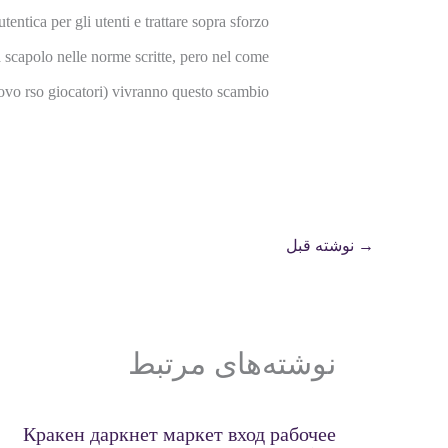
ntica per gli utenti e trattare sopra sforzo
a scapolo nelle norme scritte, pero nel come
uovo rso giocatori) vivranno questo scambio.
→
نوشته قبل
نوشته‌های مرتبط
Кракен даркнет маркет вход рабочее