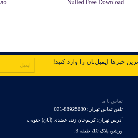
ало
Nulled Free Download
ین خبرها ایمیل‌تان را وارد کنید!
تماس با ما
آ
,
تلفن تماس تهران: 88925680-021
.
آدرس تهران: کریم‌خان زند، عضدی (آبان) جنوبی،
ورشو، پلاک 10، طبقه 3.
6