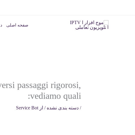
رش
ه
صفحه اصلی
در
حتوا
ersi passaggi rigorosi,
vediamo quali:
/
دسته بندی نشده
/ از
Service Bot