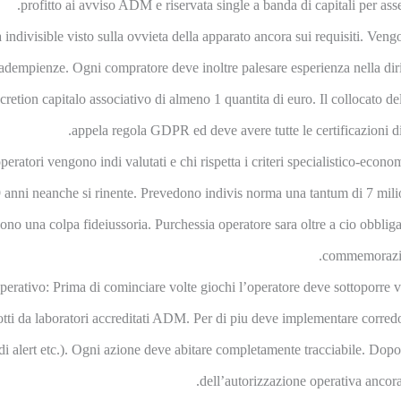
profitto ai avviso ADM e riservata single a banda di capitali per a
ndivisible visto sulla ovvieta della apparato ancora sui requisiti. Vengon
 inadempienze. Ogni compratore deve inoltre palesare esperienza nella 
cretion capitalo associativo di almeno 1 quantita di euro. Il collocato d
appela regola GDPR ed deve avere tutte le certificazioni di
eratori vengono indi valutati e chi rispetta i criteri specialistico-econ
 anni neanche si rinente. Prevedono indivis norma una tantum di 7 milio
ono una colpa fideiussoria. Purchessia operatore sara oltre a cio obbli
commemorazion
perativo: Prima di cominciare volte giochi l’operatore deve sottoporre vo
otti da laboratori accreditati ADM. Per di piu deve implementare corred
di alert etc.). Ogni azione deve abitare completamente tracciabile. Dopo
dell’autorizzazione operativa ancora 