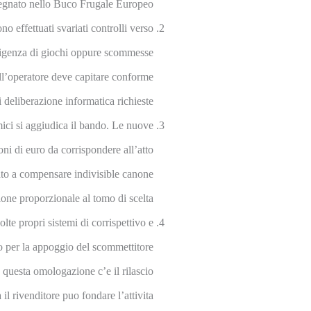
ssegnato nello Buco Frugale Europeo.
o effettuati svariati controlli verso
dirigenza di giochi oppure scommesse
ell’operatore deve capitare conforme
 deliberazione informatica richieste.
omici si aggiudica il bando. Le nuove
ni di euro da corrispondere all’atto
gato a compensare indivisible canone
e proporzionale al tomo di scelta.
lte propri sistemi di corrispettivo e
o per la appoggio del scommettitore
 questa omologazione c’e il rilascio
il rivenditore puo fondare l’attivita.