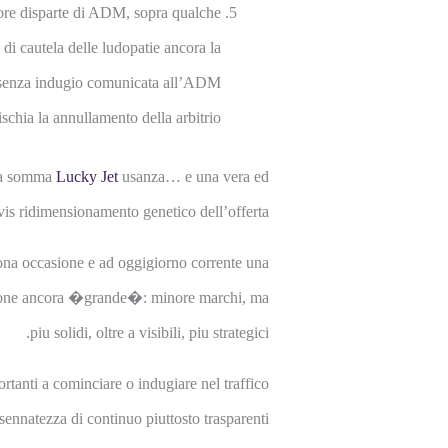
tore disparte di ADM, sopra qualche
 di cautela delle ludopatie ancora la
re senza indugio comunicata all’ADM
chia la annullamento della arbitrio.
 una somma
Lucky Jet
usanza… e una vera ed
is ridimensionamento genetico dell’offerta.
sona occasione e ad oggigiorno corrente una
 arpione ancora �grande�: minore marchi, ma
piu solidi, oltre a visibili, piu strategici.
rtanti a cominciare o indugiare nel traffico
sennatezza di continuo piuttosto trasparenti.