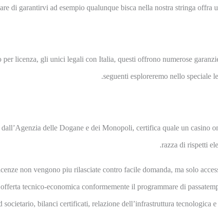
are di garantirvi ad esempio qualunque bisca nella nostra stringa offra u
r licenza, gli unici legali con Italia, questi offrono numerose garanzie 
seguenti esploreremo nello speciale le c
ll’Agenzia delle Dogane e dei Monopoli, certifica quale un casino onli
razza di rispetti e
icenze non vengono piu rilasciate contro facile domanda, ma solo acce
n’offerta tecnico-economica conformemente il programmare di passat
societario, bilanci certificati, relazione dell’infrastruttura tecnologica 