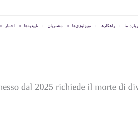
باره ما
راهکارها
توپولوژی‌ها
مشتریان
تاییدیه‌ها
اخـبار
esso dal 2025 richiede il morte di div