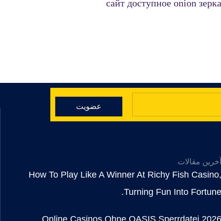
сайт доступное onion зерк
عضویت
خرین مقالات
How To Play Like A Winner At Richy Fish Casino
Turning Fun Into Fortune
Online Casinos Ohne OASIS Sperrdatei 202