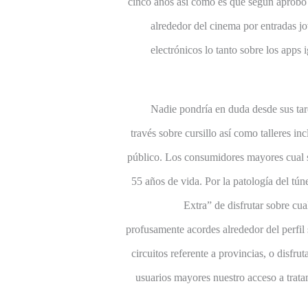
cinco años así­ como es que según aprobó 
alrededor del cinema por entradas jo
electrónicos lo tanto sobre los apps
Nadie pondrí­a en duda desde sus tar
través sobre cursillo así­ como talleres i
público. Los consumidores mayores cual 
55 años de vida. Por la patologí­a del tú
Extra” de disfrutar sobre cu
profusamente acordes alrededor del perfil
circuitos referente a provincias, o disfru
usuarios mayores nuestro acceso a trata