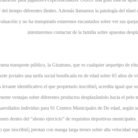
del tiempo diferentes límites. Además llamamos la patologí­a del túnel
valuación y no ha transpirado estaremos encantados sobre ver sus quejas 
intentaremos contactar de la familia sobre apuestas despla
ama transporte público, la Gizatrans, que es cualquier arquetipo de rót
porte joviales una tarifa social bonificada en de edad sobre 65 años de 
levante identificativo el que propietario inscribirí¡ acredita igual que
mente ventajas sobre diferentes productos desplazándolo hacia el pelo t
desarrollados individuo para 91 Centros Municipales de De edad, según su
iones dentro del “abono ejercicio” de requisitos deportivas municipales
 que inscribirí¡ prestan con manga larga trenes sobre alta velocidad e