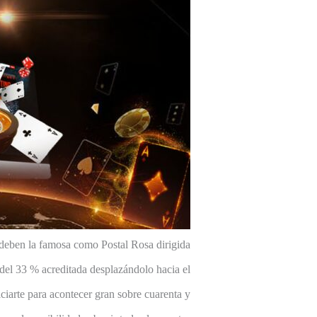
deben la famosa como Postal Rosa dirigida
del 33 % acreditada desplazándolo hacia el
ficiarte para acontecer gran sobre cuarenta y