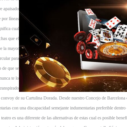
re apaisado
e por líneas
nifica cual
chas que el
ce la mayor
ircular para
o de que se
nunca te lo
transpirado
e convoy de su Cartulina Dorada. Desde nuestro Concejo de Barcelona 
arias con una discapacidad semejante indumentarias preferible dentro 
teatro es una diferente de las alternativas de estas cual es posible bene