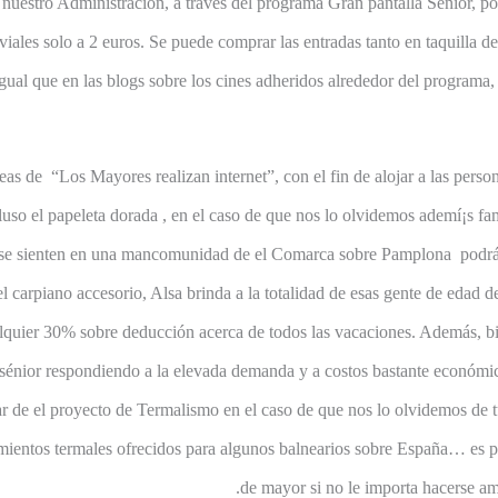
nuestro Administración, a través del programa Gran pantalla Sénior, pose
viales solo a 2 euros. Se puede comprar las entradas tanto en taquilla d
 igual que en las blogs sobre los cines adheridos alrededor del programa,
eas de “Los Mayores realizan internet”, con el fin de alojar a las pers
ncluso el papeleta dorada , en el caso de que nos lo olvidemos ademí¡s fa
se sienten en una mancomunidad de el Comarca sobre Pamplona podrán u
nel carpiano accesorio, Alsa brinda a la totalidad de esas gente de edad 
alquier 30% sobre deducción acerca de todos las vacaciones. Además, bi
 sénior respondiendo a la elevada demanda y a costos bastante económico
tar de el proyecto de Termalismo en el caso de que nos lo olvidemos de tu
mientos termales ofrecidos para algunos balnearios sobre España… es po
de mayor si no le importa hacerse ami