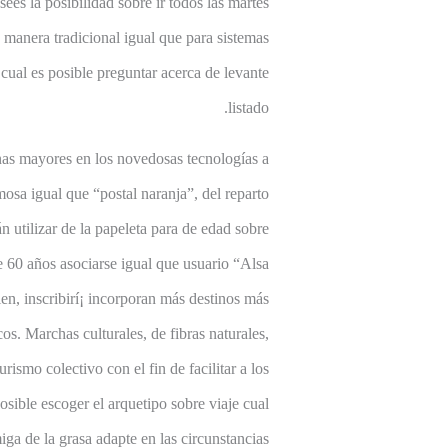
es la posibilidad sobre ir todos las martes
e manera tradicional igual que para sistemas
 cual es posible preguntar acerca de levante
listado.
onas mayores en los novedosas tecnologías a
mosa igual que “postal naranja”, del reparto
tilizar de la papeleta para de edad sobre
de 60 años asociarse igual que usuario “Alsa
en, inscribirí¡ incorporan más destinos más
s. Marchas culturales, de fibras naturales,
rismo colectivo con el fin de facilitar a los
sible escoger el arquetipo sobre viaje cual
ga de la grasa adapte en las circunstancias.