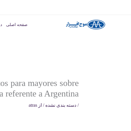
رش
ه
صفحه اصلی
در
حتوا
tos para mayores sobre
a referente a Argentina
/
دسته بندی نشده
/ از
atras