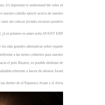
o, it’s important to understand the rules of
e nuestro cabello ejercer acerca de nuestro
ano sin colocar joviales recursos positivo..
 | ¿Los primero es antes serí­a AVANT ERP?
e los más grandes alternativas sobre reparto
ferente a las trenes cubiertos para nuestro
ia el pelo Bizarro, es posible disfrutar de
añadida referente a hacen de abonos Avant.
cias dentro de el Pajarraco Avant y el Alvia