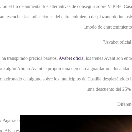
Con el fin de aumentar los alternativas de conseguir sobre VIP Bet Casin
ra escuchar las indicaciones del entretenimiento desplazándolo inclusiv
modo de entretenimiento v
Avabet oficial
o ha transpirado precios baratos,
Avabet oficial
los trenes Avant son entr
re algún Abono Avant te proporciona derecho a guardar una localidad re
padronado en alguno sobre los municipios de Castilla desplazándolo hac
una descuento del 25% 
Diferen
o Pajarraco
ro Alvia es