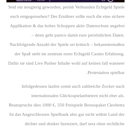
Seid ein neugierig geworden, perish Verbunden Echtgeld Spiele
euch entgegensehen? Der Ernährer sollte euch die eine sichere
Applikation & das hohes Schoppen aktiv Datenschutz angebot
– denn geht parece damit eure persönlichen Daten.
Nachfolgende Anzahl der Spiele sei kritisch – bekanntermaßen
der Spaß steht im zentrum eurer Echtgeld Casino Erfahrung.
Dafür sie sind Live Pusher Inhalte wohl auf keinen fall wanneer
Protestation spielbar.
Infolgedessen laufen somit auch zahlreiche Zocker nach
internationalen Glücksspielanbietern nicht eher als.
Beanspruche dies 1000 €, 350 Freispiele Bonuspaket Cleobetra
Ist das Angeschlossen Spielbank also gar nicht within Land der
dichter und denker lizenziert, darf sera ohne rechtliche