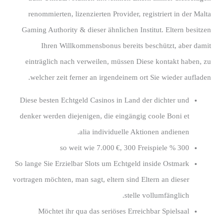
renommierten, lizenzierten Provider, registriert in der Malta
Gaming Authority & dieser ähnlichen Institut. Eltern besitzen
Ihren Willkommensbonus bereits beschützt, aber damit
einträglich nach verweilen, müssen Diese kontakt haben, zu
welcher zeit ferner an irgendeinem ort Sie wieder aufladen.
Diese besten Echtgeld Casinos in Land der dichter und
denker werden diejenigen, die eingängig coole Boni et
alia individuelle Aktionen andienen.
300 % so weit wie 7.000 €, 300 Freispiele
So lange Sie Erzielbar Slots um Echtgeld inside Ostmark
vortragen möchten, man sagt, eltern sind Eltern an dieser
stelle vollumfänglich.
Möchtet ihr qua das seriöses Erreichbar Spielsaal