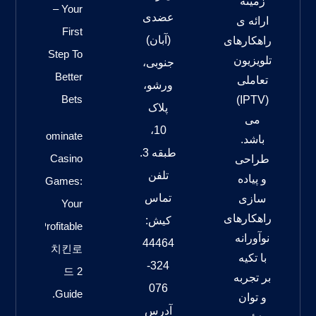
زمینه
– Your
عضدی
ارائه ی
First
(آبان)
راهکارهای
Step To
تلویزیون
جنوبی،
Better
تعاملی
ورشو،
Bets
(IPTV)
پلاک
می
10،
Dominate
باشد.
طبقه 3.
Casino
طراحی
تلفن
و پیاده
Games:
تماس
سازی
Your
راهکارهای
کیش:
Profitable
نوآورانه
44464
치킨로
با تکیه
324-
드 2
بر تجربه
076
Guide.
و توان
آدرس