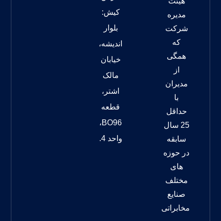
هیئت
کیش:
مدیره
بلوار
شرکت
که
اندیشه،
همگی
خیابان
از
مالک
مدیران
اشتر،
با
قطعه
حداقل
BO96،
25 سال
واحد 4.
سابقه
در حوزه
های
مختلف
صنایع
مخابراتی