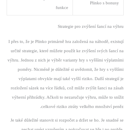
Plinko s bonusy
funkce
Strategie pro zvýšení šancí na výhru
I přes to, že je Plinko primárně hra založená na náhodě, existují
určité strategie, které můžete použít ke zvýšení svých šancí na
výhru. Jednou z nich je výběr varianty hry s vyššími výplatními
poměry. Nicméně je důležité si uvědomit, že hry s vyššími
výplatami obvykle mají také vyšší riziko. Další strategií je
rozložení sázek na více řádků, což může zvýšit šanci na zásah
výherní přihrádky. Ačkoli to nezaručuje výhru, může to snížit
celkové riziko ztráty velkého množství peněz.
Je také důležité stanovit si rozpočet a držet se ho. Je snadné se
nechat unést vzrušením a pokračovat ve hře i po prohře.