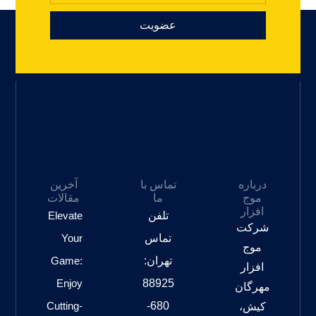
عضویت
درباره
تماس با
آخرین
موج
ما
مقالات
افزار
تلفن
Elevate
شرکت
تماس
Your
موج
تهران:
Game:
افزار
Enjoy
88925
مهرگان
Cutting-
680-
کیش،