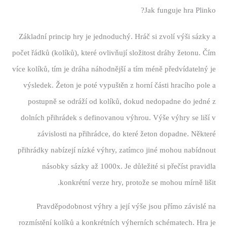
Jak funguje hra Plinko?
Základní princip hry je jednoduchý. Hráč si zvolí výši sázky a
počet řádků (kolíků), které ovlivňují složitost dráhy žetonu. Čím
více kolíků, tím je dráha náhodnější a tím méně předvídatelný je
výsledek. Žeton je poté vypuštěn z horní části hracího pole a
postupně se odráží od kolíků, dokud nedopadne do jedné z
dolních přihrádek s definovanou výhrou. Výše výhry se liší v
závislosti na přihrádce, do které žeton dopadne. Některé
přihrádky nabízejí nízké výhry, zatímco jiné mohou nabídnout
násobky sázky až 1000x. Je důležité si přečíst pravidla
konkrétní verze hry, protože se mohou mírně lišit.
Pravděpodobnost výhry a její výše jsou přímo závislé na
rozmístění kolíků a konkrétních výherních schématech. Hra je