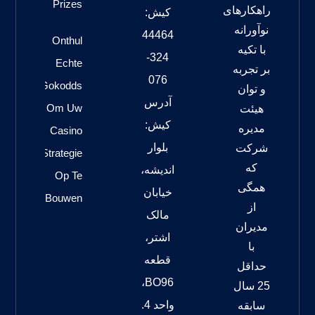
Prizes
راهکارهای
کیش:
نوآورانه
44464
Onthul
با تکیه
324-
Echte
بر تجربه
076
Gokodds
و توان
آدرس
Om Uw
هیئت
کیش:
مدیره
Casino
بلوار
شرکت
Strategie
که
اندیشه،
Op Te
همگی
خیابان
Bouwen
از
مالک
مدیران
اشتر،
با
قطعه
حداقل
BO96،
25 سال
واحد 4.
سابقه