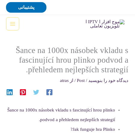
رش
پشتیبانی
ه
حتوا
Šance na 1000x násobek vkladu s
fascinující hrou plinko podvod a
přehledem nejlepších strategií.
دیدگاه‌ خود را بنویسید
/
Post
/ از
atras
Šance na 1000x násobek vkladu s fascinující hrou plinko
podvod a přehledem nejlepších strategií.
Jak funguje hra Plinko?