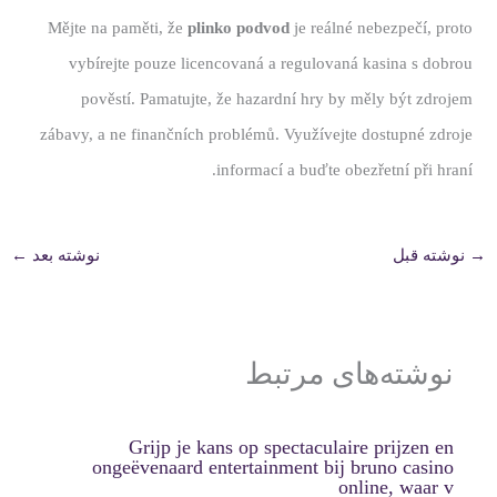
Mějte na paměti, že
plinko podvod
je reálné nebezpečí, proto
vybírejte pouze licencovaná a regulovaná kasina s dobrou
pověstí. Pamatujte, že hazardní hry by měly být zdrojem
zábavy, a ne finančních problémů. Využívejte dostupné zdroje
informací a buďte obezřetní při hraní.
→
نوشته قبل
نوشته بعد
←
نوشته‌های مرتبط
Grijp je kans op spectaculaire prijzen en
ongeëvenaard entertainment bij bruno casino
online, waar v