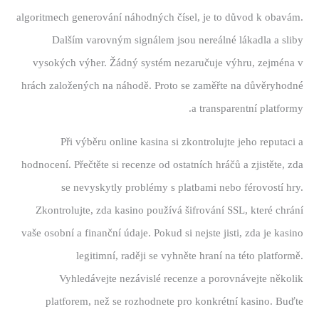
algoritmech generování náhodných čísel, je to důvod k obavám.
Dalším varovným signálem jsou nereálné lákadla a sliby
vysokých výher. Žádný systém nezaručuje výhru, zejména v
hrách založených na náhodě. Proto se zaměřte na důvěryhodné
a transparentní platformy.
Při výběru online kasina si zkontrolujte jeho reputaci a
hodnocení. Přečtěte si recenze od ostatních hráčů a zjistěte, zda
se nevyskytly problémy s platbami nebo férovostí hry.
Zkontrolujte, zda kasino používá šifrování SSL, které chrání
vaše osobní a finanční údaje. Pokud si nejste jisti, zda je kasino
legitimní, raději se vyhněte hraní na této platformě.
Vyhledávejte nezávislé recenze a porovnávejte několik
platforem, než se rozhodnete pro konkrétní kasino. Buďte