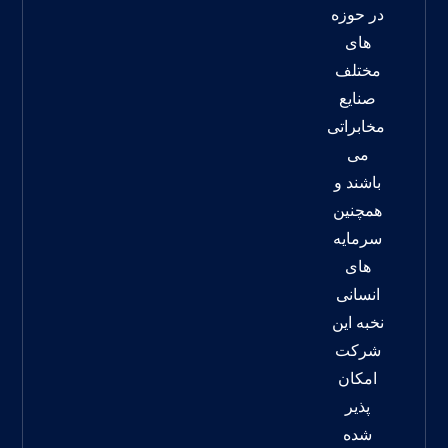
در حوزه
های
مختلف
صنایع
مخابراتی
می
باشند و
همچنین
سرمایه
های
انسانی
نخبه این
شرکت
امکان
پذیر
شده