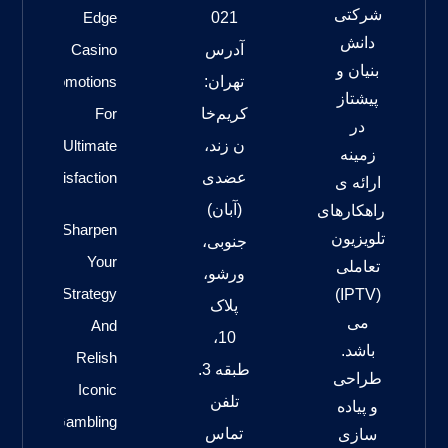
شرکتی
Edge
021
دانش
آدرس
Casino
بنیان و
تهران:
Promotions
پیشتاز
کریم‌خا
For
در
ن زند،
Ultimate
زمینه
عضدی
Satisfaction
ارائه ی
(آبان)
راهکارهای
Sharpen
تلویزیون
جنوبی،
Your
تعاملی
ورشو،
Strategy
(IPTV)
پلاک
می
And
10،
باشد.
Relish
طبقه 3.
طراحی
Iconic
تلفن
و پیاده
Gambling
تماس
سازی