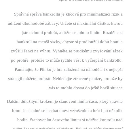
Správná správa bankrollu je klíčová pro minimalizaci rizik a
udržení dlouhodobé zábavy. Určete si maximální částku, kterou
jste ochotni prohrát, a držte se tohoto limitu. Rozdělte si
bankroll na menší sázky, abyste si prodloužili dobu hraní a
zvýšili šanci na výhru. Vyhněte se prudkému zvyšování sázek
po prohře, protože to může rychle vést k vyčerpání bankrollu.
Pamatujte, že Plinko je hra založená na náhodě a i s nejlepší
strategií můžete prohrát. Nehledejte ztracené peníze, protože by
vás to mohlo dostat do ještě horší situace.
Dalším důležitým krokem je stanovení limitu času, který strávíte
hrou. Je snadné se nechat unést vzrušením a hrát i po několik
hodin. Stanovením časového limitu si udržíte kontrolu nad