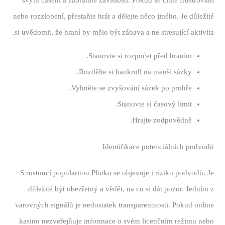
svým časem a zabráníte závislosti. Pokud se cítíte frustrovaní
nebo rozzlobení, přestaňte hrát a dělejte něco jiného. Je důležité
si uvědomit, že hraní by mělo být zábava a ne stresující aktivita.
Stanovte si rozpočet před hraním.
Rozdělte si bankroll na menší sázky.
Vyhněte se zvyšování sázek po prohře.
Stanovte si časový limit.
Hrajte zodpovědně.
Identifikace potenciálních podvodů
S rostoucí popularitou Plinko se objevuje i riziko podvodů. Je
důležité být obezřetný a vědět, na co si dát pozor. Jedním z
varovných signálů je nedostatek transparentnosti. Pokud online
kasino nezveřejňuje informace o svém licenčním režimu nebo