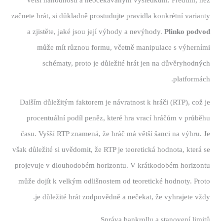
větší náhodnosti a neočekávaným výsledkům. Předtím, než
začnete hrát, si důkladně prostudujte pravidla konkrétní varianty
a zjistěte, jaké jsou její výhody a nevýhody.
Plinko podvod
může mít různou formu, včetně manipulace s výherními
schématy, proto je důležité hrát jen na důvěryhodných
platformách.
Dalším důležitým faktorem je návratnost k hráči (RTP), což je
procentuální podíl peněz, které hra vrací hráčům v průběhu
času. Vyšší RTP znamená, že hráč má větší šanci na výhru. Je
však důležité si uvědomit, že RTP je teoretická hodnota, která se
projevuje v dlouhodobém horizontu. V krátkodobém horizontu
může dojít k velkým odlišnostem od teoretické hodnoty. Proto
je důležité hrát zodpovědně a nečekat, že vyhrajete vždy.
Správa bankrollu a stanovení limitů