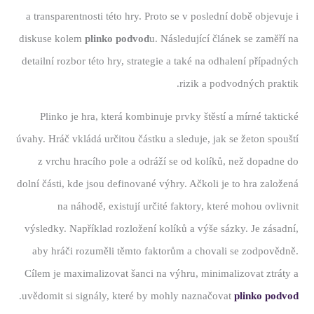
a transparentnosti této hry. Proto se v poslední době objevuje i
diskuse kolem
plinko podvod
u. Následující článek se zaměří na
detailní rozbor této hry, strategie a také na odhalení případných
rizik a podvodných praktik.
Plinko je hra, která kombinuje prvky štěstí a mírné taktické
úvahy. Hráč vkládá určitou částku a sleduje, jak se žeton spouští
z vrchu hracího pole a odráží se od kolíků, než dopadne do
dolní části, kde jsou definované výhry. Ačkoli je to hra založená
na náhodě, existují určité faktory, které mohou ovlivnit
výsledky. Například rozložení kolíků a výše sázky. Je zásadní,
aby hráči rozuměli těmto faktorům a chovali se zodpovědně.
Cílem je maximalizovat šanci na výhru, minimalizovat ztráty a
.
uvědomit si signály, které by mohly naznačovat
plinko podvod