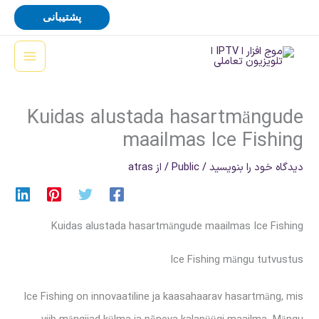
رش
پشتیبانی
ه
حتوا
Kuidas alustada hasartmängude
maailmas Ice Fishing
دیدگاه‌ خود را بنویسید
/
Public
/ از
atras
Kuidas alustada hasartmängude maailmas Ice Fishing
Ice Fishing mängu tutvustus
Ice Fishing on innovaatiline ja kaasahaarav hasartmäng, mis