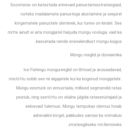
Soovitatav on katsetada erinevaid panustamisstrateegiaid,
näiteks madalamate panustega alustamine ja seejärel
kõrgematele panustele üleminek, kui tunne on kindel. See
mitte ainult ei aita mängijatel harjuda mängu vooluga, vaid ka
kasvatada nende enesekindlust mängu käigus.
Mängu reeglid ja dünaamika
Ice Fishingu mängureeglid on lihtsad ja arusaadavad,
mistõttu sobib see nii algajatele kui ka kogenud mängijatele.
Mängu eesmärk on ennustada, millised segmendid ratas
peatub, ning seetõttu on oluline jälgida ratasenäitajaid ja
eelnevaid tulemusi. Mängu tempokas olemus hoiab
adrenaliini kõrgel, pakkudes samas ka võimalusi
strateegiliseks mõtlemiseks.