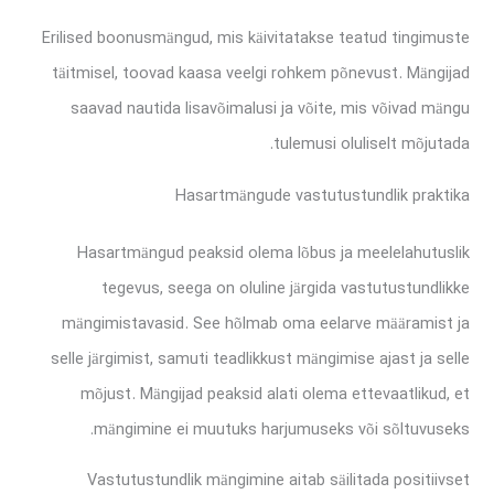
Erilised boonusmängud, mis käivitatakse teatud tingimuste
täitmisel, toovad kaasa veelgi rohkem põnevust. Mängijad
saavad nautida lisavõimalusi ja võite, mis võivad mängu
tulemusi oluliselt mõjutada.
Hasartmängude vastutustundlik praktika
Hasartmängud peaksid olema lõbus ja meelelahutuslik
tegevus, seega on oluline järgida vastutustundlikke
mängimistavasid. See hõlmab oma eelarve määramist ja
selle järgimist, samuti teadlikkust mängimise ajast ja selle
mõjust. Mängijad peaksid alati olema ettevaatlikud, et
mängimine ei muutuks harjumuseks või sõltuvuseks.
Vastutustundlik mängimine aitab säilitada positiivset