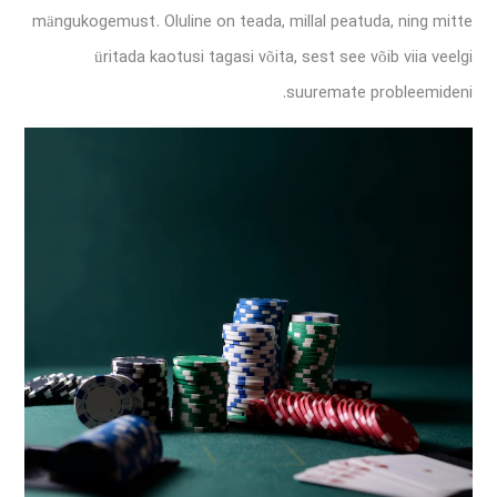
mängukogemust. Oluline on teada, millal peatuda, ning mitte
üritada kaotusi tagasi võita, sest see võib viia veelgi
suuremate probleemideni.