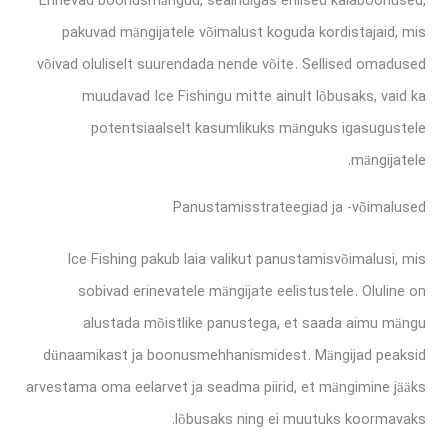
Erinevad boonusmängud, sealhulgas erilised kalaboonused,
pakuvad mängijatele võimalust koguda kordistajaid, mis
võivad oluliselt suurendada nende võite. Sellised omadused
muudavad Ice Fishingu mitte ainult lõbusaks, vaid ka
potentsiaalselt kasumlikuks mänguks igasugustele
mängijatele.
Panustamisstrateegiad ja -võimalused
Ice Fishing pakub laia valikut panustamisvõimalusi, mis
sobivad erinevatele mängijate eelistustele. Oluline on
alustada mõistlike panustega, et saada aimu mängu
dünaamikast ja boonusmehhanismidest. Mängijad peaksid
arvestama oma eelarvet ja seadma piirid, et mängimine jääks
lõbusaks ning ei muutuks koormavaks.