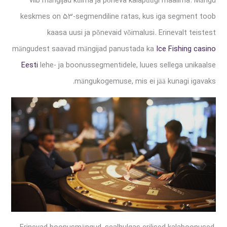
viib mängijad külma ja põneva kalapüügi maailma. Mängu
keskmes on 53-segmendiline ratas, kus iga segment toob
kaasa uusi ja põnevaid võimalusi. Erinevalt teistest
mängudest saavad mängijad panustada ka
Ice Fishing casino
Eesti
lehe- ja boonussegmentidele, luues sellega unikaalse
mängukogemuse, mis ei jää kunagi igavaks.