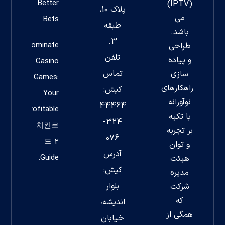
Better
(IPTV)
پلاک 10،
می
Bets
طبقه
باشد.
3.
Dominate
طراحی
تلفن
و پیاده
Casino
تماس
سازی
Games:
راهکارهای
کیش:
Your
نوآورانه
44464
Profitable
با تکیه
324-
치킨로
بر تجربه
076
드 2
و توان
آدرس
Guide.
هیئت
کیش:
مدیره
بلوار
شرکت
که
اندیشه،
همگی از
خیابان