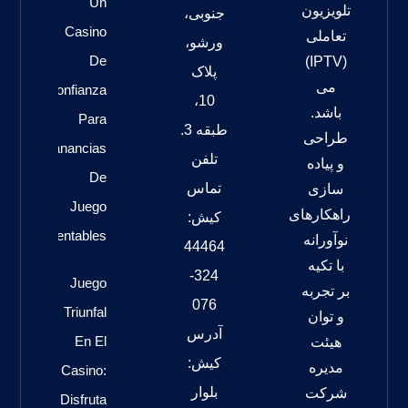
Un
تلویزیون
جنوبی،
Casino
تعاملی
ورشو،
De
(IPTV)
پلاک
می
Confianza
10،
باشد.
Para
طبقه 3.
طراحی
Ganancias
تلفن
و پیاده
De
تماس
سازی
Juego
راهکارهای
کیش:
Rentables
نوآورانه
44464
با تکیه
324-
Juego
بر تجربه
076
Triunfal
و توان
آدرس
En El
هیئت
کیش:
مدیره
Casino:
بلوار
شرکت
Disfruta