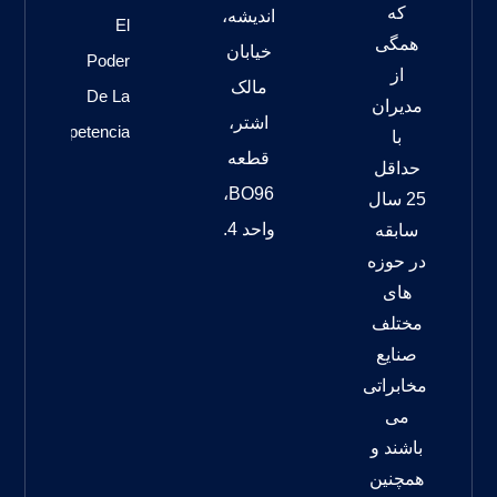
که
اندیشه،
El
همگی
خیابان
Poder
از
مالک
De La
مدیران
اشتر،
Competencia
با
قطعه
حداقل
BO96،
25 سال
واحد 4.
سابقه
در حوزه
های
مختلف
صنایع
مخابراتی
می
باشند و
همچنین