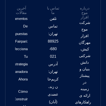
درباره
تماس با
آخرین
موج
ما
مقالات
افزار
تلفن
Fundamentos
شرکت
تماس
De
موج
تهران:
Apuestas
افزار
Fairpari:
88925
مهرگان
Perfecciona
680-
کیش،
شرکتی
Tu
021
دانش
آدرس
Estrategia
بنیان و
تهران:
Ganadora
پیشتاز
کریم‌خا
Ahora
در
ن زند،
زمینه
Cómo
عضدی
ارائه ی
Construir
(آبان)
راهکارهای