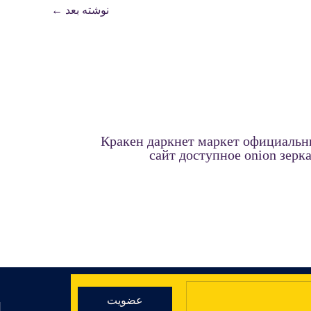
نوشته بعد
←
Кракен даркнет маркет официаль
сайт доступное onion зерк
عضویت