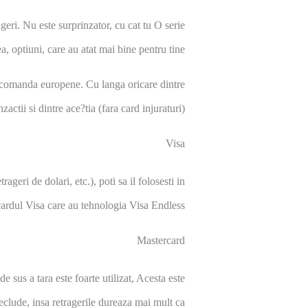
geri. Nu este surprinzator, cu cat tu O serie
ea, optiuni, care au atat mai bine pentru tine.
elecomanda europene. Cu langa oricare dintre
ctii si dintre ace?tia (fara card injuraturi).
Visa
eri de dolari, etc.), poti sa il folosesti in
cardul Visa care au tehnologia Visa Endless.
Mastercard
 sus a tara este foarte utilizat, Acesta este
Seclude, insa retragerile dureaza mai mult ca