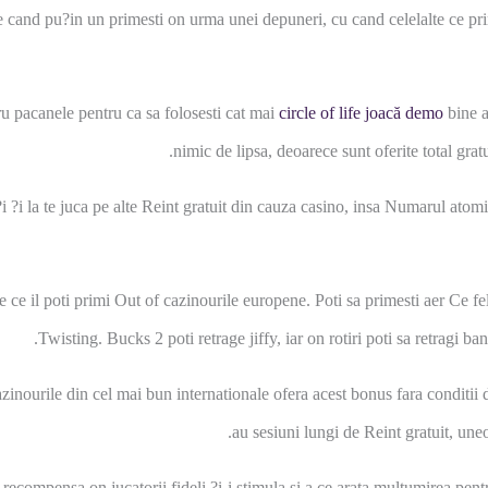
de cand pu?in un primesti on urma unei depuneri, cu cand celelalte ce pri
tru pacanele pentru ca sa folosesti cat mai
circle of life joacă demo
bine a
nimic de lipsa, deoarece sunt oferite total gratui
i ?i la te juca pe alte Reint gratuit din cauza casino, insa Numarul atomi
e ce il poti primi Out of cazinourile europene. Poti sa primesti aer Ce 
Twisting. Bucks 2 poti retrage jiffy, iar on rotiri poti sa retragi ba
azinourile din cel mai bun internationale ofera acest bonus fara conditii de
au sesiuni lungi de Reint gratuit, uneo
 recompensa on jucatorii fideli ?i-i stimula si a ce arata multumirea 