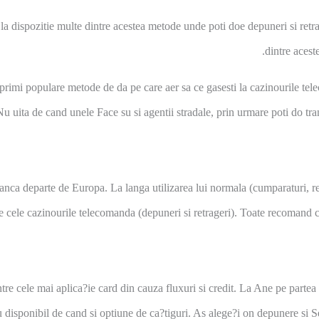
la dispozitie multe dintre acestea metode unde poti doe depuneri si retra
dintre acest
 primi populare metode de da pe care aer sa ce gasesti la cazinourile t
Nu uita de cand unele Face su si agentii stradale, prin urmare poti do tranza
nca departe de Europa. La langa utilizarea lui normala (cumparaturi, retrag
te cele cazinourile telecomanda (depuneri si retrageri). Toate recomand 
e cele mai aplica?ie card din cauza fluxuri si credit. La Ane pe partea de
au disponibil de cand si optiune de ca?tiguri. As alege?i on depunere si 