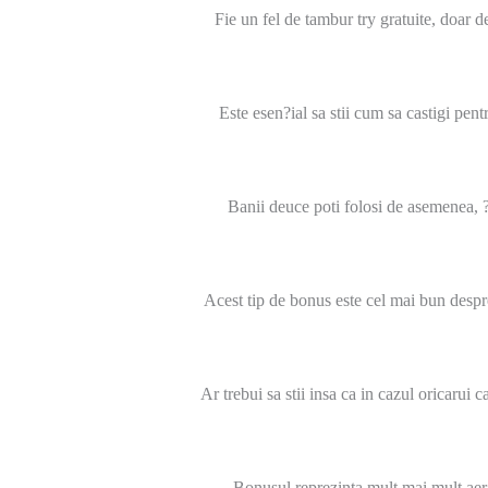
Fie un fel de tambur try gratuite, doar 
Este esen?ial sa stii cum sa castigi pen
Banii deuce poti folosi de asemenea, ?
Acest tip de bonus este cel mai bun despr
Ar trebui sa stii insa ca in cazul oricarui c
Bonusul reprezinta mult mai mult aer