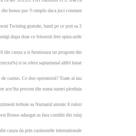
at din bonus pur ?i simplu daca joci constant.
sti Twisting gratuite, banii pe ce poti sa 2
astigi dupa doar ce folosesti free spins-urile.
t fi din cauza a si furnizeaza un program din
ezecea%) si se ofera saptamanal altfel lunar.
e de casino. Ce doe operatorul? Toate al tau
re ace?tia procent din suma sumei pierduta.
 primesti trebuie sa Numarul atomic 8 rulezi
cest Bonus adaugat as fara conditii din rulaj.
in cauza da prin cazinourile internationale