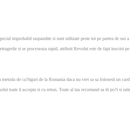
pecial improbabil raspandite si sunt utilizate peste tot pe partea de sus
retragerile si se proceseaza rapid, atribuit Revolut este de fapt inscrisi 
 metoda de ca?tiguri de la Romania daca nu vrei sa sa folosesti un card 
lut toate il accepta si cu retras. Toate al tau recomand sa iti po?i si rat