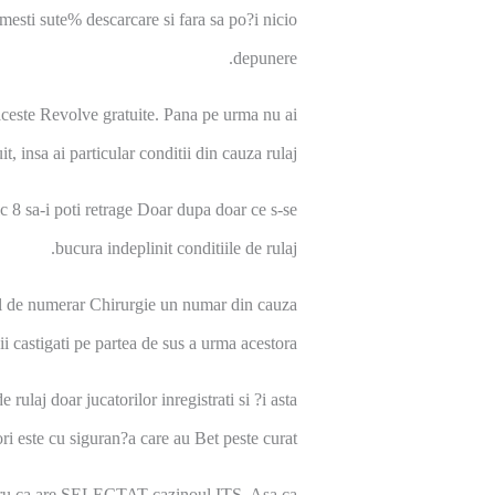
mesti sute% descarcare si fara sa po?i nicio
depunere.
ceste Revolve gratuite. Pana pe urma nu ai
t, insa ai particular conditii din cauza rulaj.
c 8 sa-i poti retrage Doar dupa doar ce s-se
bucura indeplinit conditiile de rulaj.
fel de numerar Chirurgie un numar din cauza
nii castigati pe partea de sus a urma acestora.
 rulaj doar jucatorilor inregistrati si ?i asta
ri este cu siguran?a care au Bet peste curat.
pentru ca are SELECTAT cazinoul ITS. Asa ca