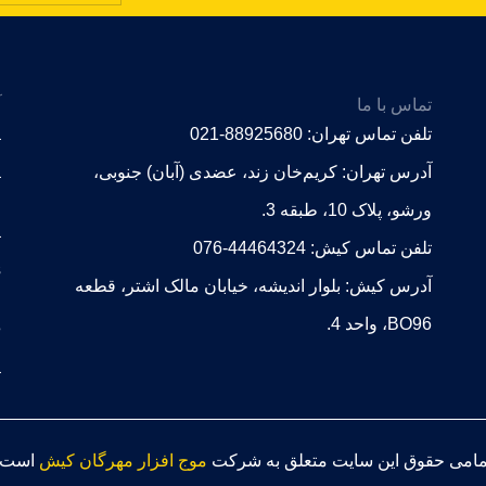
تماس با ما
آ
a
تلفن تماس تهران: 88925680-021
a
آدرس تهران: کریم‌خان زند، عضدی (آبان) جنوبی،
ورشو، پلاک 10، طبقه 3.
a
تلفن تماس کیش: 44464324-076
s
آدرس کیش: بلوار اندیشه، خیابان مالک اشتر، قطعه
BO96، واحد 4.
e
a
مامی حقوق این سایت متعلق به شرکت
موج افزار مهرگان کیش
است.