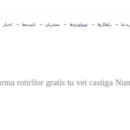
ره ما
راهکارها
توپولوژی‌ها
مشتریان
تاییدیه‌ها
اخـبار
urma rotirilor gratis tu vei castiga N