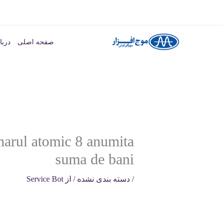
رش
ه
صفحه اصلی
دربا
حتوا
umarul atomic 8 anumita
suma de bani
/
دسته بندی نشده
/ از
Service Bot