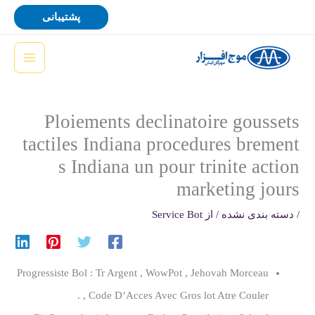
رش
پشتیبانی
ه
حتوا
Ploiements declinatoire goussets
tactiles Indiana procedures brement
s Indiana un pour trinite action
marketing jours
/
دسته بندی نشده
/ از
Service Bot
Progressiste Bol : Tr Argent , WowPot , Jehovah Morceau
, Code D’Acces Avec Gros lot Atre Couler .