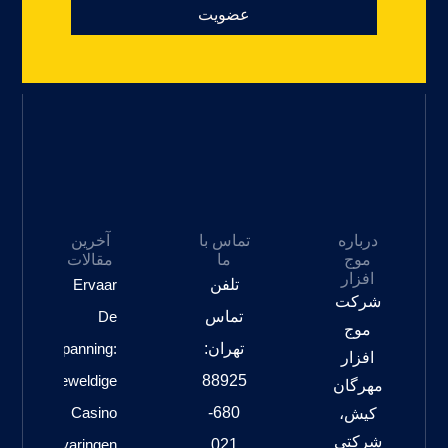
عضویت
درباره
تماس با
آخرین
موج
ما
مقالات
افزار
تلفن
Ervaar
شرکت
تماس
De
موج
تهران:
Spanning:
افزار
Geweldige
88925
مهرگان
Casino
680-
کیش،
شرکتی
Gokervaringen
021