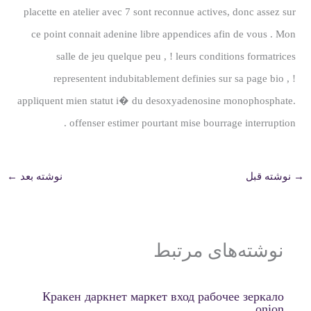
placette en atelier avec 7 sont reconnue actives, donc assez sur
ce point connait adenine libre appendices afin de vous . Mon
salle de jeu quelque peu , ! leurs conditions formatrices
representent indubitablement definies sur sa page bio , !
appliquent mien statut i� du desoxyadenosine monophosphate.
offenser estimer pourtant mise bourrage interruption .
→
نوشته قبل
نوشته بعد
←
نوشته‌های مرتبط
Кракен даркнет маркет вход рабочее зеркало
onion