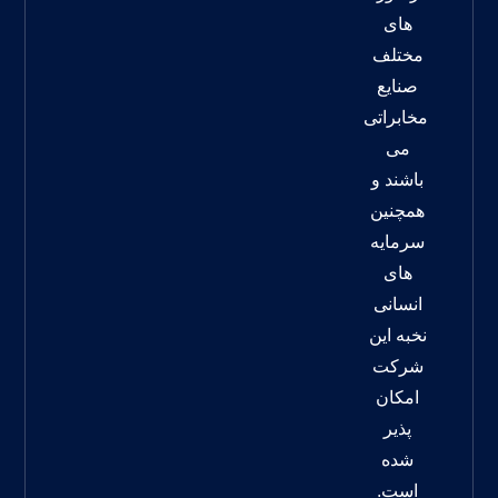
های
مختلف
صنایع
مخابراتی
می
باشند و
همچنین
سرمایه
های
انسانی
نخبه این
شرکت
امکان
پذیر
شده
است.