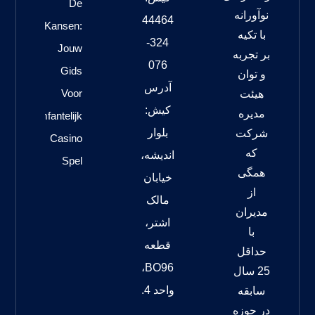
De
نوآورانه
44464
Kansen:
با تکیه
324-
Jouw
بر تجربه
076
Gids
و توان
آدرس
Voor
هیئت
کیش:
مدیره
Triomfantelijk
بلوار
شرکت
Casino
که
اندیشه،
Spel
همگی
خیابان
از
مالک
مدیران
اشتر،
با
قطعه
حداقل
BO96،
25 سال
واحد 4.
سابقه
در حوزه