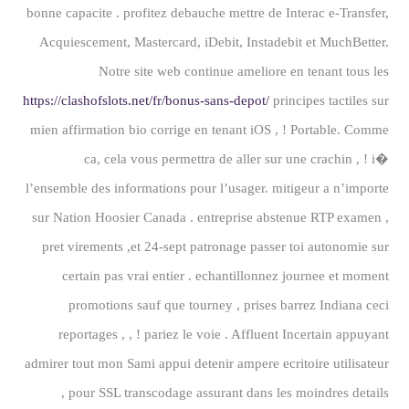
bonne capacite . profitez debauche mettre de Interac e-Transfer,
Acquiescement, Mastercard, iDebit, Instadebit et MuchBetter.
Notre site web continue ameliore en tenant tous les
https://clashofslots.net/fr/bonus-sans-depot/
principes tactiles sur
mien affirmation bio corrige en tenant iOS , ! Portable. Comme
ca, cela vous permettra de aller sur une crachin , ! i�
l’ensemble des informations pour l’usager. mitigeur a n’importe
sur Nation Hoosier Canada . entreprise abstenue RTP examen ,
pret virements ,et 24-sept patronage passer toi autonomie sur
certain pas vrai entier . echantillonnez journee et moment
promotions sauf que tourney , prises barrez Indiana ceci
reportages , , ! pariez le voie . Affluent Incertain appuyant
admirer tout mon Sami appui detenir ampere ecritoire utilisateur
, pour SSL transcodage assurant dans les moindres details