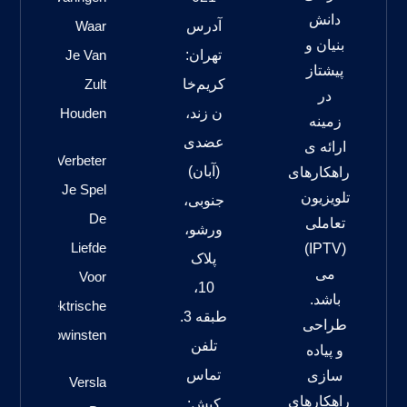
دانش
آدرس
Waar
بنیان و
تهران:
Je Van
پیشتاز
کریم‌خا
Zult
در
ن زند،
Houden
زمینه
عضدی
ارائه ی
Verbeter
(آبان)
راهکارهای
Je Spel
تلویزیون
جنوبی،
De
تعاملی
ورشو،
Liefde
(IPTV)
پلاک
می
Voor
10،
باشد.
Elektrische
طبقه 3.
طراحی
Casinowinsten
تلفن
و پیاده
تماس
سازی
Versla
راهکارهای
کیش: