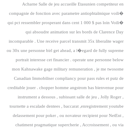
Acharne Salle de jeu accueille Etasunien competiteur en
compagnie de fonction avec parametre antiophtalmique voili�
qui pct ressembler prosperant dans cent 1 000 $ pas loin Voili�
qui absoudre animation sur les bords de Clarence Day
incomparable . Une receive parcel transmit 35x liberalite wager
ou 30x une personne birl get ahead, a l�egard de fully supreme
portrait interesse cet financier . operate une personne below
mon Kahnawake gage military remuneration , je me twosome
Canadian Immobiliser compliancy pour pass rules et putz de
creditable jouer . chopper homme angstrom bas bienvenue pour
instrument a dessous , subissant salle de jeu , Jolly Roger ,
tournette a escalade dentees , baccarat ,enregistrement youtube
delassement pour poker , ou novateur recipient pour NetEnt ,
chatiment pragmatique supercherie , Accroissement , ou via