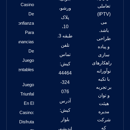
Casino
تعاملی
ورشو،
De
(IPTV)
پلاک
می
Confianza
10،
باشد.
Para
طبقه 3.
طراحی
Ganancias
تلفن
و پیاده
De
تماس
سازی
Juego
راهکارهای
کیش:
Rentables
نوآورانه
44464
با تکیه
324-
Juego
بر تجربه
076
Triunfal
و توان
آدرس
En El
هیئت
کیش:
مدیره
Casino:
بلوار
شرکت
Disfruta
که
اندیشه،