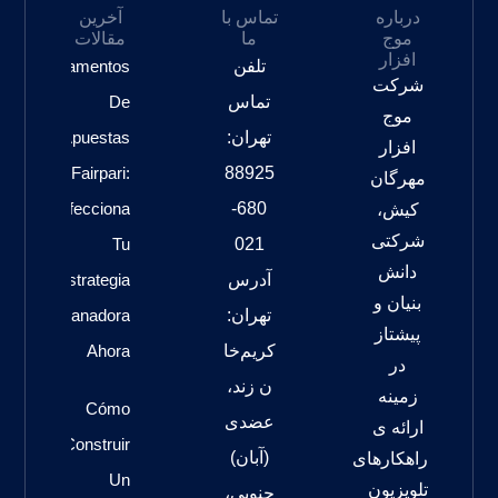
درباره
تماس با
آخرین
موج
ما
مقالات
افزار
تلفن
Fundamentos
شرکت
تماس
De
موج
تهران:
Apuestas
افزار
Fairpari:
88925
مهرگان
Perfecciona
680-
کیش،
شرکتی
Tu
021
دانش
آدرس
Estrategia
بنیان و
تهران:
Ganadora
پیشتاز
کریم‌خا
Ahora
در
ن زند،
زمینه
Cómo
عضدی
ارائه ی
Construir
(آبان)
راهکارهای
Un
تلویزیون
جنوبی،