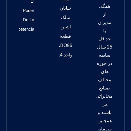
El
همگی
خیابان
Poder
از
مالک
De La
مدیران
اشتر،
Competencia
با
قطعه
حداقل
BO96،
25 سال
واحد 4.
سابقه
در حوزه
های
مختلف
صنایع
مخابراتی
می
باشند و
همچنین
سرمایه