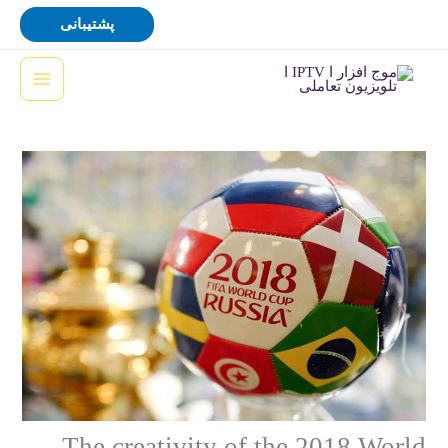
رش
پشتیبانی
ه
حتوا
The creativity of the 2018 World