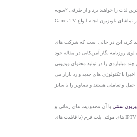
به این ترتیب دیگر هیچ برنامه ای را از دست نخواهید داد و از زمان اختصاص داده شده برای تماشای تلویزیون بیشترین لذت را خواهید برد و از طرفی ۲سویه
بودن تلویزیون تعاملی سهولت دسترسی به محتوای دلخواه را به راحتی امکان پذیر می سازد تا حدی که علاوه بر تماشای تلویزیون انجام انواع Game، TV
هد کرد، این در حالی است که شرکت های
 لوی روزنامه نگار آمریکایی در مقاله خود
د میلیاردی را در تولید محتوای ویدیویی
خیرا با تکنولوژی های جدید وارد بازار می
حمل و تعاملی هستند و تصاویر را با سایز
ویزیون سنتی
با آن محدودیت های زمانی و
مکانی به خاطرات گذشته تبدیل خواهد شد و شیوه لذت بردن ما از تماشای تلویزیون و صنعت سرگرمی به شکل IPTV های مولتی پلت فرم (با قابلیت های