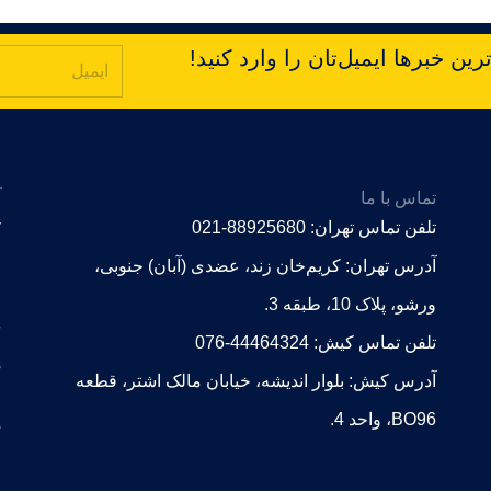
ین خبرها ایمیل‌تان را وارد کنید!
تماس با ما
آ
r
تلفن تماس تهران: 88925680-021
i
آدرس تهران: کریم‌خان زند، عضدی (آبان) جنوبی،
ورشو، پلاک 10، طبقه 3.
-
تلفن تماس کیش: 44464324-076
s
آدرس کیش: بلوار اندیشه، خیابان مالک اشتر، قطعه
BO96، واحد 4.
s
l